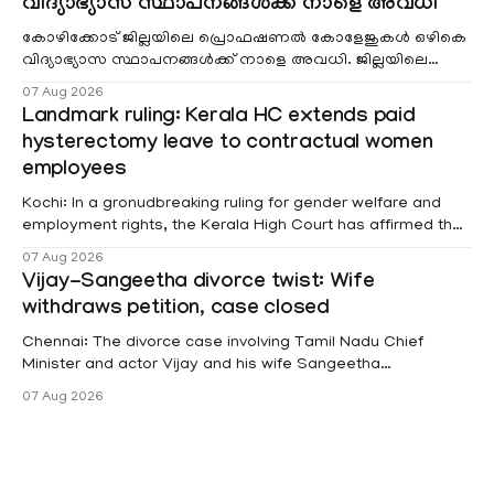
വിദ്യാഭ്യാസ സ്ഥാപനങ്ങൾക്ക് നാളെ അവധി
കോഴിക്കോട് ജില്ലയിലെ പ്രൊഫഷണൽ കോളേജുകൾ ഒഴികെ
വിദ്യാഭ്യാസ സ്ഥാപനങ്ങൾക്ക് നാളെ അവധി. ജില്ലയിലെ
മലയോര- തീരദേശ മേഖലകളിലും മറ്റും ശക്തമായ മഴയു
07 Aug 2026
Landmark ruling: Kerala HC extends paid
hysterectomy leave to contractual women
employees
Kochi: In a gronudbreaking ruling for gender welfare and
employment rights, the Kerala High Court has affirmed that
female contractual staff employed in government-funded
07 Aug 2026
projects are eligible for paid medical leave following
Vijay-Sangeetha divorce twist: Wife
hysterectomy surgery under the Kerala Service Rules
withdraws petition, case closed
(KSR). The court noted that since essential benefits like
maternity
Chennai: The divorce case involving Tamil Nadu Chief
Minister and actor Vijay and his wife Sangeetha
Sowrnalingam has taken a new turn after Sangeetha
07 Aug 2026
Sowrnalingam has taken a new turn after Sangeetha
reportedly withdrew the divorce petition she had filed
seeking separation from Vijay. Following the withdrawal of
the petition,