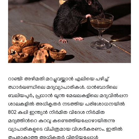
റാഞ്ചി: അഴിമതി മറച്ചുവയ്ക്കാൻ എലിയെ പഴിച്ച്
ഝാർഖണ്ഡിലെ മദ്യവ്യാപാരികൾ. ധൻബാദിലെ
ബലിയപുർ, പ്രധാൻ ഖുന്ത മേഖലകളിലെ മദ്യവിൽപ്പന
ശാലകളിൽ അധികൃതർ നടത്തിയ പരിശോധനയിൽ
802 കുപ്പി ഇന്ത്യൻ നിർമിത വിദേശ നിർമിത
മദ്യത്തിന്‍റെ കുറവു കണ്ടെത്തിയപ്പോഴായിരുന്നു
വ്യാപാരികളുടെ വിചിത്രമായ വിശദീകരണം. ഇതിൽ
തൃപ്തരാകാത്ത അധികൃതർ വിരട്ടിയപ്പോൾ