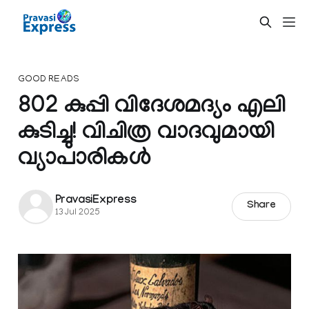
GOOD READS
802 കുപ്പി വിദേശമദ്യം എലി
കുടിച്ചു! വിചിത്ര വാദവുമായി
വ്യാപാരികൾ
PravasiExpress
Share
13 Jul 2025