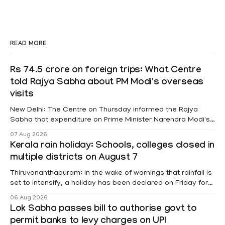
READ MORE
Rs 74.5 crore on foreign trips: What Centre
told Rajya Sabha about PM Modi's overseas
visits
New Delhi: The Centre on Thursday informed the Rajya
Sabha that expenditure on Prime Minister Narendra Modi's
foreign visits has crossed ₹74.5 crore in 2026 so far. The
07 Aug 2026
information was provided by Minister of State for External
Kerala rain holiday: Schools, colleges closed in
Affairs Pabitra Margherita in a written reply to questions
multiple districts on August 7
raised
Thiruvananthapuram: In the wake of warnings that rainfall is
set to intensify, a holiday has been declared on Friday for
educational institutions across Pathanamthitta, Alappuzha,
06 Aug 2026
Kottayam, Wayanad and Kasaragod districts. Meanwhile, a
Lok Sabha passes bill to authorise govt to
red alert remains in place on Thursday for Kottayam,
permit banks to levy charges on UPI
Pathanamtitta and Idukki districts. Following a red alert on