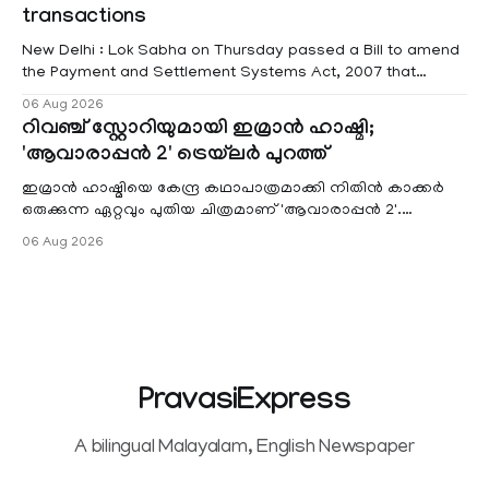
transactions
New Delhi : Lok Sabha on Thursday passed a Bill to amend
the Payment and Settlement Systems Act, 2007 that
authorises the government to permit banks and other
06 Aug 2026
service providers to levy charges on payments through
റിവഞ്ച് സ്റ്റോറിയുമായി ഇമ്രാൻ ഹാഷ്മി;
unified payments interface (UPI) and other notified
'ആവാരാപ്പൻ 2' ട്രെയ്‌ലർ പുറത്ത്
electronic payment modes. The amendment passed by the
ഇമ്രാൻ ഹാഷ്മിയെ കേന്ദ്ര കഥാപാത്രമാക്കി നിതിൻ കാക്കർ
ഒരുക്കുന്ന ഏറ്റവും പുതിയ ചിത്രമാണ് 'ആവാരാപ്പൻ 2'.
ഐഎംഡിബി പട്ടിക
06 Aug 2026
PravasiExpress
A bilingual Malayalam, English Newspaper