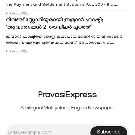
the Payment and Settlement Systems Act, 2007 that
authorises the government to permit banks and other
06 Aug 2026
service providers to levy charges on payments through
റിവഞ്ച് സ്റ്റോറിയുമായി ഇമ്രാൻ ഹാഷ്മി;
unified payments interface (UPI) and other notified
'ആവാരാപ്പൻ 2' ട്രെയ്‌ലർ പുറത്ത്
electronic payment modes. The amendment passed by the
ഇമ്രാൻ ഹാഷ്മിയെ കേന്ദ്ര കഥാപാത്രമാക്കി നിതിൻ കാക്കർ
ഒരുക്കുന്ന ഏറ്റവും പുതിയ ചിത്രമാണ് 'ആവാരാപ്പൻ 2'.
ഐഎംഡിബി പട്ടിക
06 Aug 2026
PravasiExpress
A bilingual Malayalam, English Newspaper
Subscribe