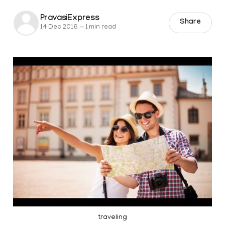
PravasiExpress
Share
14 Dec 2016
—
1 min read
traveling