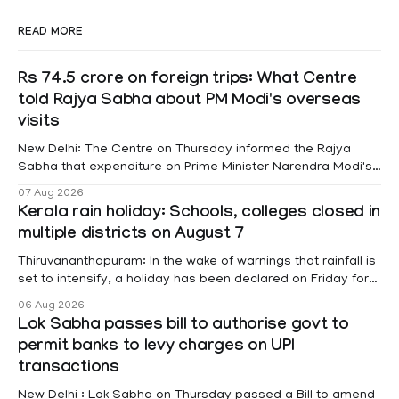
READ MORE
Rs 74.5 crore on foreign trips: What Centre
told Rajya Sabha about PM Modi's overseas
visits
New Delhi: The Centre on Thursday informed the Rajya
Sabha that expenditure on Prime Minister Narendra Modi's
foreign visits has crossed ₹74.5 crore in 2026 so far. The
07 Aug 2026
information was provided by Minister of State for External
Kerala rain holiday: Schools, colleges closed in
Affairs Pabitra Margherita in a written reply to questions
multiple districts on August 7
raised
Thiruvananthapuram: In the wake of warnings that rainfall is
set to intensify, a holiday has been declared on Friday for
educational institutions across Pathanamthitta, Alappuzha,
06 Aug 2026
Kottayam, Wayanad and Kasaragod districts. Meanwhile, a
Lok Sabha passes bill to authorise govt to
red alert remains in place on Thursday for Kottayam,
permit banks to levy charges on UPI
Pathanamtitta and Idukki districts. Following a red alert on
transactions
New Delhi : Lok Sabha on Thursday passed a Bill to amend