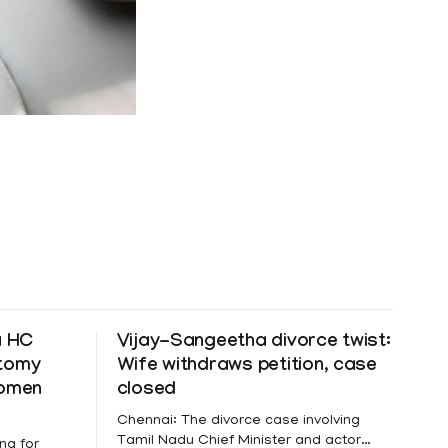
a HC
Vijay-Sangeetha divorce twist:
ctomy
Wife withdraws petition, case
women
closed
Chennai: The divorce case involving
Tamil Nadu Chief Minister and actor
ng for