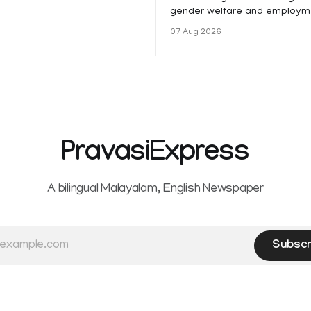
ങൾക്ക് നാളെ അവധി.
gender welfare and employme
െ മലയോര- തീരദേശ
the Kerala High Court has aff
07 Aug 2026
ം മറ്റും ശക്തമായ മഴയു
female contractual staff emp
government-funded projects a
for paid medical leave followi
hysterectomy surgery under t
Service Rules (KSR). The court noted
that since essential benefits l
maternity
PravasiExpress
A bilingual Malayalam, English Newspaper
Subscr