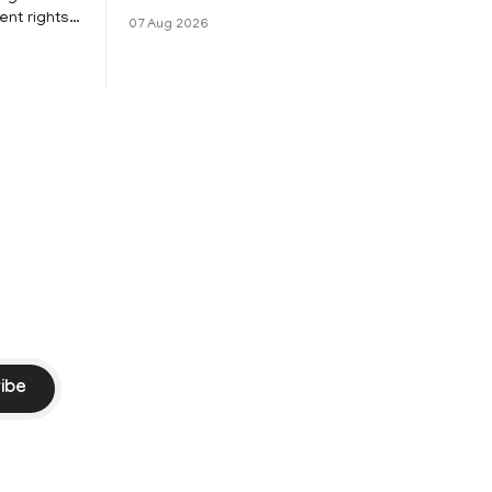
Vijay and his wife Sangeetha
nt rights,
07 Aug 2026
Sowrnalingam has taken a new turn
irmed that
after Sangeetha Sowrnalingam has
loyed in
taken a new turn after Sangeetha
re eligible
reportedly withdrew the divorce petition
ng
she had filed seeking separation from
he Kerala
Vijay. Following the withdrawal of the
petition,
ike
ibe