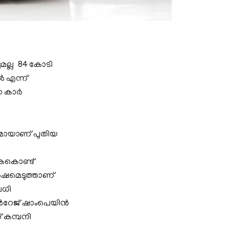
ടുമല്ല 84 കോടി
 എന്ന്
 കാര്‍
കമായാണ് പുതിയ
 കൈകൊണ്ട്
്‍ഷമെടുത്താണ്
വധി
ന്‍റേജ് ഷാംപെയിന്‍
് കമ്പനി