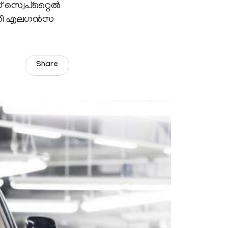
വെപ്‍റ്റൈല്‍
ോ ഡി എലഗന്‍സ
Share