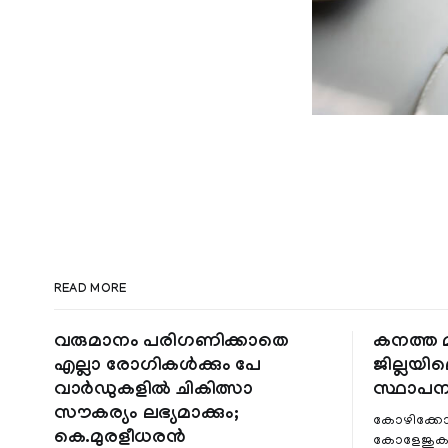
READ MORE
വരുമാനം പരിഗണിക്കാതെ
കനത്ത മ
എല്ലാ രോഗികൾക്കും പേ
ജില്ലയില
വാർഡുകളിൽ ചികിത്സാ
സ്ഥാപന
സൗകര്യം ലഭ്യമാക്കും;
കോഴിക്കോ
കെ.മുരളീധരൻ
കോളേജുകൾ