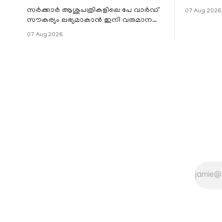
സ്ഥാപനങ്
സർക്കാർ ആശുപത്രികളിലെ പേ വാർഡ്
07 Aug 2026
ജില്ലയില
സൗകര്യം ലഭ്യമാകാൻ ഇനി വരുമാന
മേഖലകളിലു
പരിധിയുടെ മാനദണ്ഡമാക്കില്ല.
07 Aug 2026
വരുമാനം പരിഗണിക്കാതെ എല്ലാ
രോഗികൾക്കും പേ വാർഡു