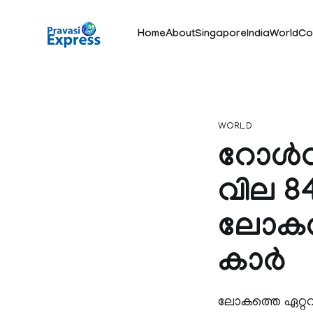
Home
About
Singapore
India
World
Co
WORLD
റോള്‍സ
വില 8
ലോകത്
കാര്‍
ലോകത്തെ ഏറ്റവും 