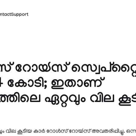
ntact
Support
് റോയ്‍സ് സ്വെപ്‍റ്റൈല
4 കോടി; ഇതാണ്
തിലെ ഏറ്റവും വില കൂ
വില കൂടിയ കാര്‍ റോള്‍സ് റോയ്‍സ് അവതരിപ്പിച്ചു. ഒന്നും