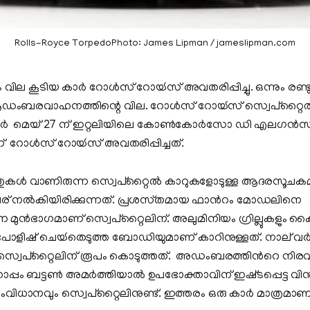
Rolls-Royce TorpedoPhoto: James Lipman / jameslipman.com
ില കൂടിയ കാര്‍ റോള്‍സ് റോയ്‍സ് അവതരിപ്പിച്ചു. ഒന്നും രണ്
രവാഹനത്തിന്റെ വില. റോള്‍സ് റോയ്‍സ് സ്വെപ്‍റ്റൈല്‍
ന കാര്‍ മെയ് 27 ന് ഇറ്റലിയിലെ കോണ്‍കോര്‍സോ ഡി എലഗന്‍സ
് റോള്‍സ് റോയ്‍സ് അവതരിപ്പിച്ചത്.
്തുകള്‍ വാണിരുന്ന സ്വെപ്‍റ്റൈല്‍ കാറുകളോടുള്ള ആദരസൂച
് നല്‍കിയിരിക്കുന്നത്. പ്രശസ്‍തമായ ഫാന്‍റം മോഡലിനെ
ന്ന മുന്‍ഭാഗമാണ് സ്വെപ്‍റ്റൈലിന്. അലുമിനിയം ഗ്രില്ലുകളും
പോളിഷ് ചെയ്‍തെടുത്ത ബോഡിയുമാണ് കാറിനുള്ളത്. നാല് വര
്വെപ്‍റ്റൈലിന് രൂപം കൊടുത്തത്. അഡംബരത്തിന്‍റെ നിര
പ്പം ബട്ടണ്‍ അമര്‍ത്തിയാല്‍ ഉപഭോക്താവിന് ഇഷ്‍ടപ്പെട്ട വി
ംവിധാനവും സ്വെപ്‍റ്റൈലിനുണ്ട്. ഇത്തരം ഒരു കാര്‍ മാത്രമാണ