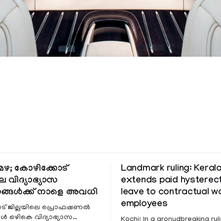
ഴ; കോഴിക്കോട്
Landmark ruling: Keral
െ വിദ്യാഭ്യാസ
extends paid hystere
ങ്ങൾക്ക് നാളെ അവധി
leave to contractual 
employees
ട് ജില്ലയിലെ പ്രൊഫഷണൽ
 ഒഴികെ വിദ്യാഭ്യാസ
Kochi: In a gronudbreaking ruli