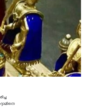
ിച്ച
ദ്ദാമിനെ