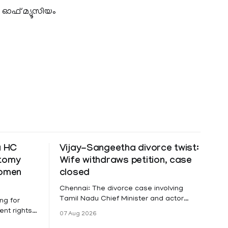
 ഓഫ് മ്യൂസിയം
a HC
Vijay-Sangeetha divorce twist:
ctomy
Wife withdraws petition, case
women
closed
Chennai: The divorce case involving
Tamil Nadu Chief Minister and actor
ng for
Vijay and his wife Sangeetha
nt rights,
07 Aug 2026
Sowrnalingam has taken a new turn
irmed that