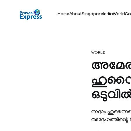
Home
About
Singapore
India
World
Co
WORLD
അമേരിക
ഹുസൈ
ഒടുവില
സദ്ദാം ഹുസൈനെ ത
അദ്ദേഹത്തിന്റെ