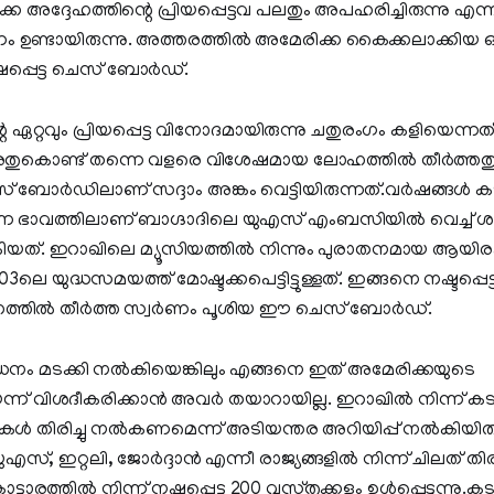
്ക അദ്ദേഹത്തിന്റെ പ്രിയപ്പെട്ടവ പലതും അപഹരിച്ചിരുന്നു എന
ണ്ടായിരുന്നു. അത്തരത്തില്‍ അമേരിക്ക കൈക്കലാക്കിയ 
ഷപ്പെട്ട ചെസ് ബോര്‍ഡ്.
ഏറ്റവും പ്രിയപ്പെട്ട വിനോദമായിരുന്നു ചതുരംഗം കളിയെന്ന
ുകൊണ്ട് തന്നെ വളരെ വിശേഷമായ ലോഹത്തില്‍ തീര്‍ത്തതും
ബോര്‍ഡിലാണ് സദ്ദാം അങ്കം വെട്ടിയിരുന്നത്‌.വര്‍ഷങ്ങള്‍ കഴ
്ന ഭാവത്തിലാണ് ബാഗ്ദാദിലെ യുഎസ് എംബസിയില്‍ വെച്ച് ശ
കിയത്. ഇറാഖിലെ മ്യൂസിയത്തില്‍ നിന്നും പുരാതനമായ ആയിര
ലെ യുദ്ധസമയത്ത് മോഷ്ടക്കപെട്ടിട്ടുള്ളത്. ഇങ്ങനെ നഷ്ടപ്പെ
തില്‍ തീര്‍ത്ത സ്വര്‍ണം പൂശിയ ഈ ചെസ് ബോര്‍ഡ്.
ാധനം മടക്കി നല്‍കിയെങ്കിലും എങ്ങനെ ഇത് അമേരിക്കയുടെ
 വിശദീകരിക്കാന്‍ അവര്‍ തയാറായില്ല. ഇറാഖില്‍ നിന്ന് കട
‍ തിരിച്ചു നല്‍കണമെന്ന്‌ അടിയന്തര അറിയിപ്പ് നല്‍കിയിര
 യുഎസ്, ഇറ്റലി, ജോര്‍ദ്ദാന്‍ എന്നീ രാജ്യങ്ങളില്‍ നിന്ന് ചിലത് തി
്ടാരത്തില്‍ നിന്ന് നഷ്ടപ്പെട്ട 200 വസ്തുക്കളും ഉള്‍പ്പെടുന്നു.ക