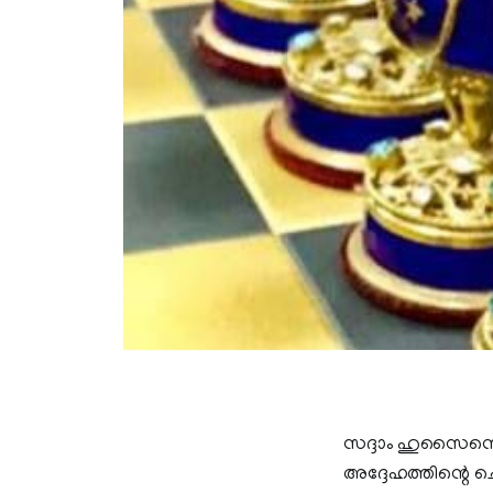
സദ്ദാം ഹുസൈനെ തൂ
അദ്ദേഹത്തിന്റെ ച