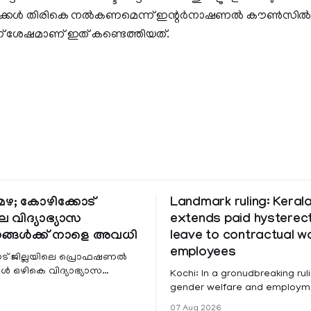
കള്‍ തിരികെ നല്‍കണമെന്ന് ഇന്റര്‍നാഷണല്‍ കൗണ്‍സില്‍
ിന് ശേഷമാണ് ഇത് കണ്ടെത്തിയത്.
ഴ; കോഴിക്കോട്
Landmark ruling: Keral
െ വിദ്യാഭ്യാസ
extends paid hystere
ങ്ങൾക്ക് നാളെ അവധി
leave to contractual 
employees
ട് ജില്ലയിലെ പ്രൊഫഷണൽ
 ഒഴികെ വിദ്യാഭ്യാസ
Kochi: In a gronudbreaking ruli
ങൾക്ക് നാളെ അവധി.
gender welfare and employme
െ മലയോര- തീരദേശ
the Kerala High Court has aff
07 Aug 2026