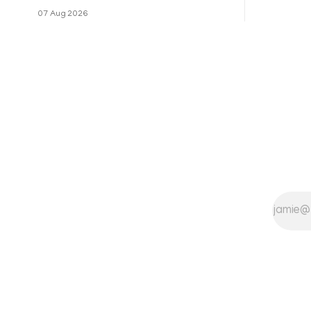
മേഖലകളിലു
പരിധിയുടെ മാനദണ്ഡമാക്കില്ല.
07 Aug 2026
വരുമാനം പരിഗണിക്കാതെ എല്ലാ
രോഗികൾക്കും പേ വാർഡു