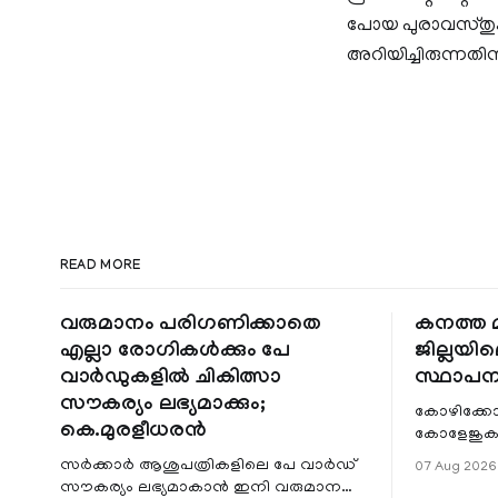
പോയ പുരാവസ്തുക്
അറിയിച്ചിരുന്നത
READ MORE
വരുമാനം പരിഗണിക്കാതെ
കനത്ത മ
എല്ലാ രോഗികൾക്കും പേ
ജില്ലയില
വാർഡുകളിൽ ചികിത്സാ
സ്ഥാപന
സൗകര്യം ലഭ്യമാക്കും;
കോഴിക്കോ
കെ.മുരളീധരൻ
കോളേജുകൾ
സ്ഥാപനങ്
സർക്കാർ ആശുപത്രികളിലെ പേ വാർഡ്
07 Aug 2026
ജില്ലയില
സൗകര്യം ലഭ്യമാകാൻ ഇനി വരുമാന