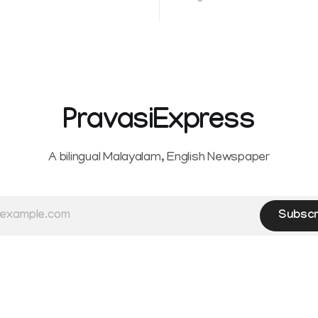
ം മറ്റും ശക്തമായ മഴയു
female contractual staff emp
government-funded projects a
for paid medical leave followi
hysterectomy surgery under t
Service Rules (KSR). The court noted
that since essential benefits l
maternity
PravasiExpress
A bilingual Malayalam, English Newspaper
Subscr