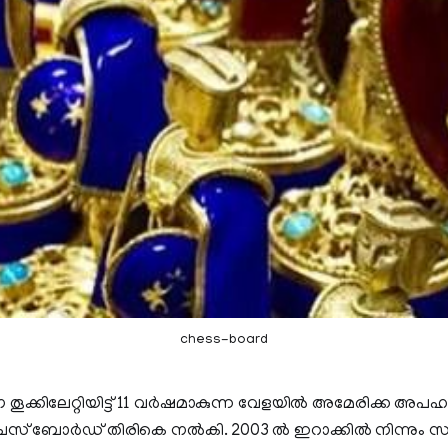
chess-board
ക്കിലേറ്റിയിട്ട് 11 വര്‍ഷമാകുന്ന വേളയില്‍ അമേരിക്ക അപഹര
െസ് ബോര്‍ഡ് തിരികെ നല്‍കി. 2003 ല്‍ ഇറാക്കില്‍ നിന്നും സ