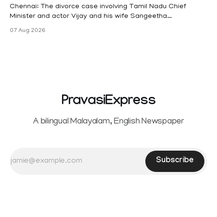
maternity
Chennai: The divorce case involving Tamil Nadu Chief
Minister and actor Vijay and his wife Sangeetha
Sowrnalingam has taken a new turn after Sangeetha
07 Aug 2026
Sowrnalingam has taken a new turn after Sangeetha
reportedly withdrew the divorce petition she had filed
seeking separation from Vijay. Following the withdrawal of
the petition,
PravasiExpress
A bilingual Malayalam, English Newspaper
Subscribe