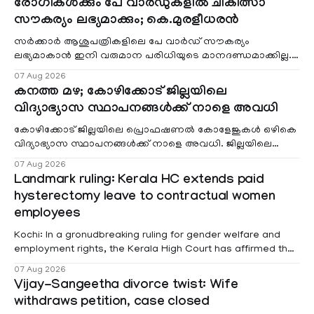
രോഗികൾക്കും പേ വാർഡുകളിൽ ചികിത്സാ
സൗകര്യം ലഭ്യമാക്കും; കെ.മുരളീധരൻ
സർക്കാർ ആശുപത്രികളിലെ പേ വാർഡ് സൗകര്യം
ലഭ്യമാകാൻ ഇനി വരുമാന പരിധിയുടെ മാനദണ്ഡമാക്കില്ല.
വരുമാനം പരിഗണിക്കാതെ എല്ലാ രോഗികൾക്കും പേ വാർഡു
07 Aug 2026
കനത്ത മഴ; കോഴിക്കോട് ജില്ലയിലെ
വിദ്യാഭ്യാസ സ്ഥാപനങ്ങൾക്ക് നാളെ അവധി
കോഴിക്കോട് ജില്ലയിലെ പ്രൊഫഷണൽ കോളേജുകൾ ഒഴികെ
വിദ്യാഭ്യാസ സ്ഥാപനങ്ങൾക്ക് നാളെ അവധി. ജില്ലയിലെ
മലയോര- തീരദേശ മേഖലകളിലും മറ്റും ശക്തമായ മഴയു
07 Aug 2026
Landmark ruling: Kerala HC extends paid
hysterectomy leave to contractual women
employees
Kochi: In a gronudbreaking ruling for gender welfare and
employment rights, the Kerala High Court has affirmed that
female contractual staff employed in government-funded
07 Aug 2026
projects are eligible for paid medical leave following
Vijay-Sangeetha divorce twist: Wife
hysterectomy surgery under the Kerala Service Rules
withdraws petition, case closed
(KSR). The court noted that since essential benefits like