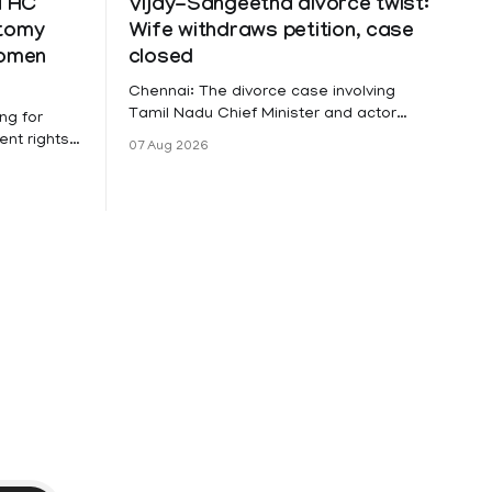
a HC
Vijay-Sangeetha divorce twist:
ctomy
Wife withdraws petition, case
women
closed
Chennai: The divorce case involving
Tamil Nadu Chief Minister and actor
ng for
Vijay and his wife Sangeetha
nt rights,
07 Aug 2026
Sowrnalingam has taken a new turn
irmed that
after Sangeetha Sowrnalingam has
loyed in
taken a new turn after Sangeetha
re eligible
reportedly withdrew the divorce petition
ng
she had filed seeking separation from
he Kerala
Vijay. Following the withdrawal of the
petition,
ike