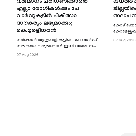
വരുമാനം പരിഗണിക്കാതെ
കനത്ത മ
എല്ലാ രോഗികൾക്കും പേ
ജില്ലയില
വാർഡുകളിൽ ചികിത്സാ
സ്ഥാപന
സൗകര്യം ലഭ്യമാക്കും;
കോഴിക്കോ
കെ.മുരളീധരൻ
കോളേജുകൾ
സ്ഥാപനങ്
സർക്കാർ ആശുപത്രികളിലെ പേ വാർഡ്
07 Aug 2026
ജില്ലയില
സൗകര്യം ലഭ്യമാകാൻ ഇനി വരുമാന
മേഖലകളിലു
പരിധിയുടെ മാനദണ്ഡമാക്കില്ല.
07 Aug 2026
വരുമാനം പരിഗണിക്കാതെ എല്ലാ
രോഗികൾക്കും പേ വാർഡു