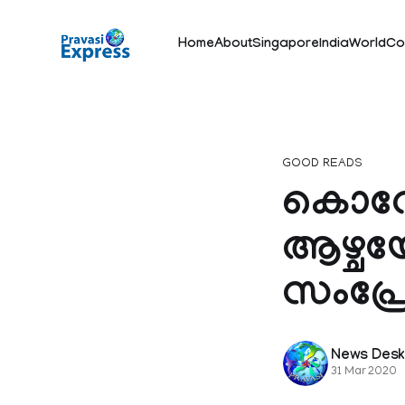
Home
About
Singapore
India
World
Co
GOOD READS
കൊറോണ
ആഴ്ചയ
സംപ്ര
News Des
31 Mar 2020