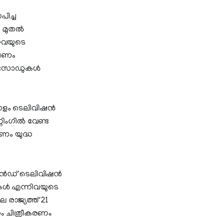
പിച്ച
മുതല്‍
ിയവയുടെ
േഷണം
പ്പിസോഡുകൾ
ാളം ടെലിവിഷന്‍
റ്റിംഗില്‍ വേണ്ട
രണം യുദ്ധ
ന്‍ഡ് ടെലിവിഷന്‍
കള്‍ എന്നിവയുടെ
ലെ രാജ്യത്ത് 21
ാം ചിത്രീകരണം