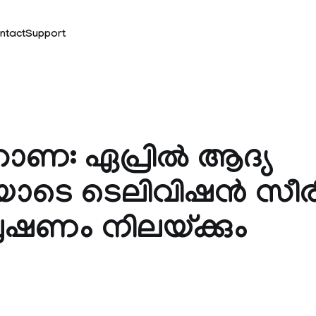
ntact
Support
: ഏപ്രില്‍ ആദ്യ
ോടെ ടെലിവിഷന്‍ സീര
േഷണം നിലയ്ക്കും
k