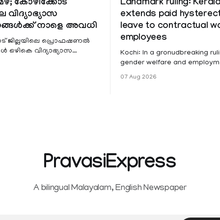
ഴ; കോഴിക്കോട്
Landmark ruling: Keral
െ വിദ്യാഭ്യാസ
extends paid hystere
ങ്ങൾക്ക് നാളെ അവധി
leave to contractual 
employees
ട് ജില്ലയിലെ പ്രൊഫഷണൽ
 ഒഴികെ വിദ്യാഭ്യാസ
Kochi: In a gronudbreaking ruli
ങൾക്ക് നാളെ അവധി.
gender welfare and employme
െ മലയോര- തീരദേശ
the Kerala High Court has aff
07 Aug 2026
ം മറ്റും ശക്തമായ മഴയു
female contractual staff emp
government-funded projects a
for paid medical leave followi
hysterectomy surgery under t
Service Rules (KSR). The court noted
that since essential benefits l
maternity
PravasiExpress
A bilingual Malayalam, English Newspaper