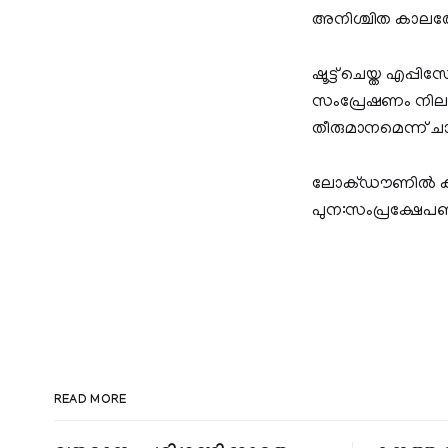
അനിശ്ചിത കാലത്തേ
ഷൂട്ട് ചെയ്ത എപ്
സംപ്രേഷണം നിലയ്
തീരുമാനമെന്ന് ചാന
ലോക്ഡൗണില്‍ കഴ
പുന:സംപ്രക്ഷേപണം
READ MORE