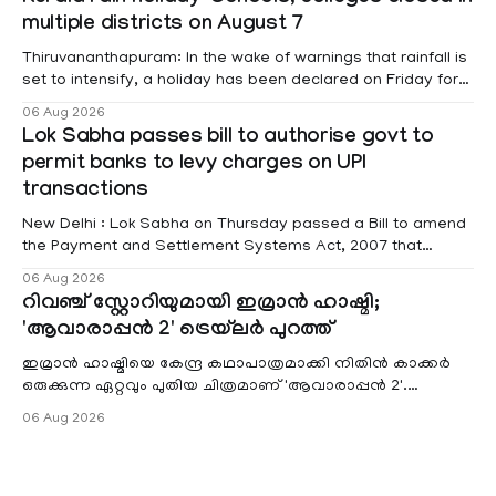
Affairs Pabitra Margherita in a written reply to questions
multiple districts on August 7
raised
Thiruvananthapuram: In the wake of warnings that rainfall is
set to intensify, a holiday has been declared on Friday for
educational institutions across Pathanamthitta, Alappuzha,
06 Aug 2026
Kottayam, Wayanad and Kasaragod districts. Meanwhile, a
Lok Sabha passes bill to authorise govt to
red alert remains in place on Thursday for Kottayam,
permit banks to levy charges on UPI
Pathanamtitta and Idukki districts. Following a red alert on
transactions
New Delhi : Lok Sabha on Thursday passed a Bill to amend
the Payment and Settlement Systems Act, 2007 that
authorises the government to permit banks and other
06 Aug 2026
service providers to levy charges on payments through
റിവഞ്ച് സ്റ്റോറിയുമായി ഇമ്രാൻ ഹാഷ്മി;
unified payments interface (UPI) and other notified
'ആവാരാപ്പൻ 2' ട്രെയ്‌ലർ പുറത്ത്
electronic payment modes. The amendment passed by the
ഇമ്രാൻ ഹാഷ്മിയെ കേന്ദ്ര കഥാപാത്രമാക്കി നിതിൻ കാക്കർ
ഒരുക്കുന്ന ഏറ്റവും പുതിയ ചിത്രമാണ് 'ആവാരാപ്പൻ 2'.
ഐഎംഡിബി പട്ടിക
06 Aug 2026