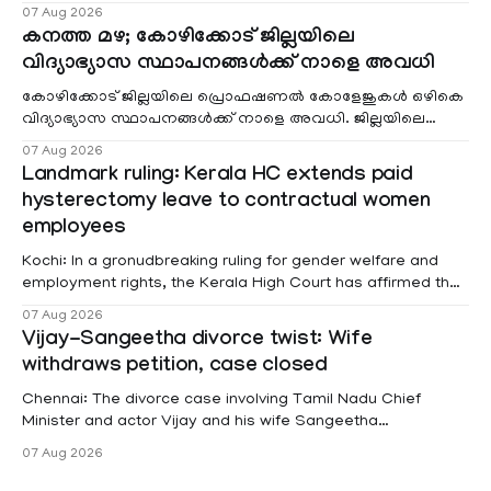
വരുമാനം പരിഗണിക്കാതെ എല്ലാ രോഗികൾക്കും പേ വാർഡു
07 Aug 2026
കനത്ത മഴ; കോഴിക്കോട് ജില്ലയിലെ
വിദ്യാഭ്യാസ സ്ഥാപനങ്ങൾക്ക് നാളെ അവധി
കോഴിക്കോട് ജില്ലയിലെ പ്രൊഫഷണൽ കോളേജുകൾ ഒഴികെ
വിദ്യാഭ്യാസ സ്ഥാപനങ്ങൾക്ക് നാളെ അവധി. ജില്ലയിലെ
മലയോര- തീരദേശ മേഖലകളിലും മറ്റും ശക്തമായ മഴയു
07 Aug 2026
Landmark ruling: Kerala HC extends paid
hysterectomy leave to contractual women
employees
Kochi: In a gronudbreaking ruling for gender welfare and
employment rights, the Kerala High Court has affirmed that
female contractual staff employed in government-funded
07 Aug 2026
projects are eligible for paid medical leave following
Vijay-Sangeetha divorce twist: Wife
hysterectomy surgery under the Kerala Service Rules
withdraws petition, case closed
(KSR). The court noted that since essential benefits like
maternity
Chennai: The divorce case involving Tamil Nadu Chief
Minister and actor Vijay and his wife Sangeetha
Sowrnalingam has taken a new turn after Sangeetha
07 Aug 2026
Sowrnalingam has taken a new turn after Sangeetha
reportedly withdrew the divorce petition she had filed