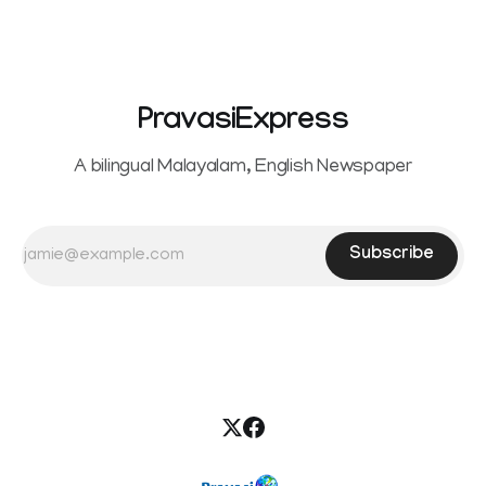
seeking separation from Vijay. Following the withdrawal of
the petition,
PravasiExpress
A bilingual Malayalam, English Newspaper
Subscribe