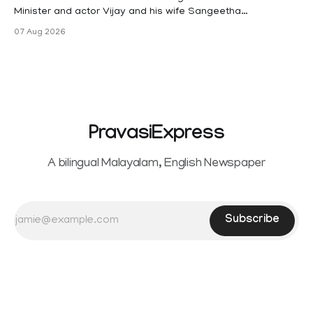
Minister and actor Vijay and his wife Sangeetha
Sowrnalingam has taken a new turn after Sangeetha
07 Aug 2026
Sowrnalingam has taken a new turn after Sangeetha
reportedly withdrew the divorce petition she had filed
seeking separation from Vijay. Following the withdrawal of
the petition,
PravasiExpress
A bilingual Malayalam, English Newspaper
Subscribe