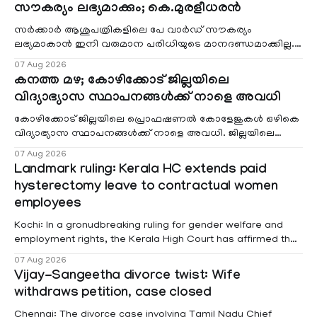
സൗകര്യം ലഭ്യമാക്കും; കെ.മുരളീധരൻ
സർക്കാർ ആശുപത്രികളിലെ പേ വാർഡ് സൗകര്യം
ലഭ്യമാകാൻ ഇനി വരുമാന പരിധിയുടെ മാനദണ്ഡമാക്കില്ല.
വരുമാനം പരിഗണിക്കാതെ എല്ലാ രോഗികൾക്കും പേ വാർഡു
07 Aug 2026
കനത്ത മഴ; കോഴിക്കോട് ജില്ലയിലെ
വിദ്യാഭ്യാസ സ്ഥാപനങ്ങൾക്ക് നാളെ അവധി
കോഴിക്കോട് ജില്ലയിലെ പ്രൊഫഷണൽ കോളേജുകൾ ഒഴികെ
വിദ്യാഭ്യാസ സ്ഥാപനങ്ങൾക്ക് നാളെ അവധി. ജില്ലയിലെ
മലയോര- തീരദേശ മേഖലകളിലും മറ്റും ശക്തമായ മഴയു
07 Aug 2026
Landmark ruling: Kerala HC extends paid
hysterectomy leave to contractual women
employees
Kochi: In a gronudbreaking ruling for gender welfare and
employment rights, the Kerala High Court has affirmed that
female contractual staff employed in government-funded
07 Aug 2026
projects are eligible for paid medical leave following
Vijay-Sangeetha divorce twist: Wife
hysterectomy surgery under the Kerala Service Rules
withdraws petition, case closed
(KSR). The court noted that since essential benefits like
maternity
Chennai: The divorce case involving Tamil Nadu Chief