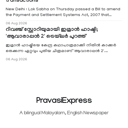
transactions
New Delhi : Lok Sabha on Thursday passed a Bill to amend
the Payment and Settlement Systems Act, 2007 that
authorises the government to permit banks and other
06 Aug 2026
service providers to levy charges on payments through
റിവഞ്ച് സ്റ്റോറിയുമായി ഇമ്രാൻ ഹാഷ്മി;
unified payments interface (UPI) and other notified
'ആവാരാപ്പൻ 2' ട്രെയ്‌ലർ പുറത്ത്
electronic payment modes. The amendment passed by the
ഇമ്രാൻ ഹാഷ്മിയെ കേന്ദ്ര കഥാപാത്രമാക്കി നിതിൻ കാക്കർ
ഒരുക്കുന്ന ഏറ്റവും പുതിയ ചിത്രമാണ് 'ആവാരാപ്പൻ 2'.
ഐഎംഡിബി പട്ടിക
06 Aug 2026
PravasiExpress
A bilingual Malayalam, English Newspaper