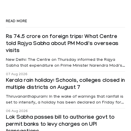
READ MORE
Rs 74.5 crore on foreign trips: What Centre
told Rajya Sabha about PM Modi's overseas
visits
New Delhi: The Centre on Thursday informed the Rajya
Sabha that expenditure on Prime Minister Narendra Modi's
foreign visits has crossed ₹74.5 crore in 2026 so far. The
07 Aug 2026
information was provided by Minister of State for External
Kerala rain holiday: Schools, colleges closed in
Affairs Pabitra Margherita in a written reply to questions
multiple districts on August 7
raised
Thiruvananthapuram: In the wake of warnings that rainfall is
set to intensify, a holiday has been declared on Friday for
educational institutions across Pathanamthitta, Alappuzha,
06 Aug 2026
Kottayam, Wayanad and Kasaragod districts. Meanwhile, a
Lok Sabha passes bill to authorise govt to
red alert remains in place on Thursday for Kottayam,
permit banks to levy charges on UPI
Pathanamtitta and Idukki districts. Following a red alert on