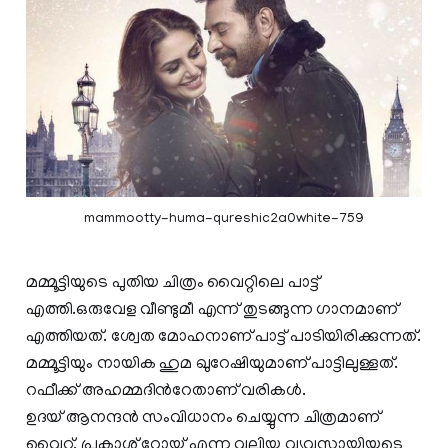
mammootty-huma-qureshic2a0white-759
മമ്മൂട്ടിയുടെ പുതിയ ചിത്രം വൈറ്റിലെ പാട്ട്
എത്തി.ഒരുവേള വീണ്ടുമീ എന്ന് തുടങ്ങുന്ന ഗാനമാണ്
എത്തിയത്. ശ്വേത മോഹനാണ് പാട്ട് പാടിയിരിക്കുന്നത്.
മമ്മൂട്ടിയും നായിക ഹുമ ഖുറേഷിയുമാണ് പാട്ടിലുള്ളത്.
റഫീക്ക് അഹമ്മദിന്‍റേതാണ് വരികള്‍.
ഉദയ് ആനന്ദന്‍ സംവിധാനം ചെയ്യുന്ന ചിത്രമാണ്
വൈറ്റ്. പ്രകാശ് റോയ് എന്ന വലിയ വ്യവസായിയുടെ