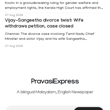
Kochi: In a gronudbreaking ruling for gender welfare and
employment rights, the Kerala High Court has affirmed that
female contractual staff employed in government-funded
07 Aug 2026
projects are eligible for paid medical leave following
Vijay-Sangeetha divorce twist: Wife
hysterectomy surgery under the Kerala Service Rules
withdraws petition, case closed
(KSR). The court noted that since essential benefits like
maternity
Chennai: The divorce case involving Tamil Nadu Chief
Minister and actor Vijay and his wife Sangeetha
Sowrnalingam has taken a new turn after Sangeetha
07 Aug 2026
Sowrnalingam has taken a new turn after Sangeetha
reportedly withdrew the divorce petition she had filed
seeking separation from Vijay. Following the withdrawal of
the petition,
PravasiExpress
A bilingual Malayalam, English Newspaper