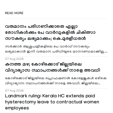
READ MORE
വരുമാനം പരിഗണിക്കാതെ എല്ലാ
രോഗികൾക്കും പേ വാർഡുകളിൽ ചികിത്സാ
സൗകര്യം ലഭ്യമാക്കും; കെ.മുരളീധരൻ
സർക്കാർ ആശുപത്രികളിലെ പേ വാർഡ് സൗകര്യം
ലഭ്യമാകാൻ ഇനി വരുമാന പരിധിയുടെ മാനദണ്ഡമാക്കില്ല.
വരുമാനം പരിഗണിക്കാതെ എല്ലാ രോഗികൾക്കും പേ വാർഡു
07 Aug 2026
കനത്ത മഴ; കോഴിക്കോട് ജില്ലയിലെ
വിദ്യാഭ്യാസ സ്ഥാപനങ്ങൾക്ക് നാളെ അവധി
കോഴിക്കോട് ജില്ലയിലെ പ്രൊഫഷണൽ കോളേജുകൾ ഒഴികെ
വിദ്യാഭ്യാസ സ്ഥാപനങ്ങൾക്ക് നാളെ അവധി. ജില്ലയിലെ
മലയോര- തീരദേശ മേഖലകളിലും മറ്റും ശക്തമായ മഴയു
07 Aug 2026
Landmark ruling: Kerala HC extends paid
hysterectomy leave to contractual women
employees