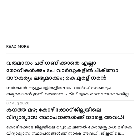
READ MORE
വരുമാനം പരിഗണിക്കാതെ എല്ലാ
രോഗികൾക്കും പേ വാർഡുകളിൽ ചികിത്സാ
സൗകര്യം ലഭ്യമാക്കും; കെ.മുരളീധരൻ
സർക്കാർ ആശുപത്രികളിലെ പേ വാർഡ് സൗകര്യം
ലഭ്യമാകാൻ ഇനി വരുമാന പരിധിയുടെ മാനദണ്ഡമാക്കില്ല.
വരുമാനം പരിഗണിക്കാതെ എല്ലാ രോഗികൾക്കും പേ വാർഡു
07 Aug 2026
കനത്ത മഴ; കോഴിക്കോട് ജില്ലയിലെ
വിദ്യാഭ്യാസ സ്ഥാപനങ്ങൾക്ക് നാളെ അവധി
കോഴിക്കോട് ജില്ലയിലെ പ്രൊഫഷണൽ കോളേജുകൾ ഒഴികെ
വിദ്യാഭ്യാസ സ്ഥാപനങ്ങൾക്ക് നാളെ അവധി. ജില്ലയിലെ
മലയോര- തീരദേശ മേഖലകളിലും മറ്റും ശക്തമായ മഴയു