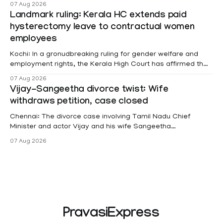
07 Aug 2026
Landmark ruling: Kerala HC extends paid
hysterectomy leave to contractual women
employees
Kochi: In a gronudbreaking ruling for gender welfare and
employment rights, the Kerala High Court has affirmed that
female contractual staff employed in government-funded
07 Aug 2026
projects are eligible for paid medical leave following
Vijay-Sangeetha divorce twist: Wife
hysterectomy surgery under the Kerala Service Rules
withdraws petition, case closed
(KSR). The court noted that since essential benefits like
maternity
Chennai: The divorce case involving Tamil Nadu Chief
Minister and actor Vijay and his wife Sangeetha
Sowrnalingam has taken a new turn after Sangeetha
07 Aug 2026
Sowrnalingam has taken a new turn after Sangeetha
reportedly withdrew the divorce petition she had filed
seeking separation from Vijay. Following the withdrawal of
the petition,
PravasiExpress