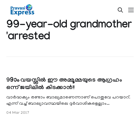
99-year-old grandmother
'arrested
99ാം വയസ്സിൽ ഈ അമ്മൂമ്മയുടെ ആഗ്രഹം
ഒന്ന് ജയിലിൽ കിടക്കാൻ!!
വാർദ്ധക്യം രണ്ടാം ബാല്യമാണെന്നാണ് പൊതുവേ പറയാറ്.
എന്ന് വച്ച് ബാല്യാവസ്ഥയിലെ ദുർവാശികളെല്ലാം
വാർദ്ധക്യത്തിൽ വന്നാൽ എങ്ങനെയിരിക്കും?കി
04 Mar 2017