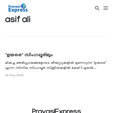
asif ali
"ഉയരെ" സിംഗപ്പൂരിലും
മികച്ച അഭിപ്രായങ്ങളോടെ തീയറ്ററുകളില്‍ മുന്നേറുന്ന ‘ഉയരെ’
എന്ന സിനിമ സിംഗപ്പൂര്‍ സ്ക്രീനുകളില്‍ മേയ് 3 മുതല്‍
എത്തുന്നു.. ഗോള്‍ഡന്‍ വില്
01 May 2019
PravasiExpress