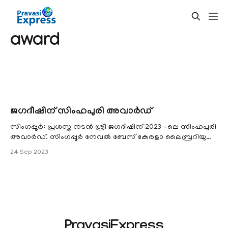
award
ജഗദീഷിന് സിംഹപുരി അവാര്‍ഡ്‌
സിംഗപ്പൂര്‍: പ്രശസ്ത നടൻ ശ്രീ ജഗദീഷിന് 2023 -ലെ സിംഹപുരി
അവാര്‍ഡ്‌. സിംഗപ്പൂര്‍ നേവല്‍ ബേസ് കേരളാ ലൈബ്രറിയുടെ
(NBKL) ഈ വര്‍ഷത്തെ ഓണരാവില്‍ മിനിസ്റ്റർ ഇന്
24 Sep 2023
PravasiExpress