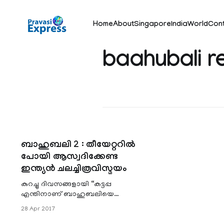
Home
About
Singapore
India
World
Con
baahubali r
ബാഹുബലി 2 : തീയേറ്ററില്‍
പോയി ആസ്വദിക്കേണ്ട
ഇന്ത്യന്‍ ചലച്ചിത്രവിസ്മയം
കുറച്ചു ദിവസങ്ങളായി “കട്ടപ്പ
എന്തിനാണ് ബാഹുബലിയെ
കൊന്നത് ?”എന്ന ചോദ്യത്തിനു
28 Apr 2017
പിന്നാലെയാണ് ഇന്ത്യന്‍