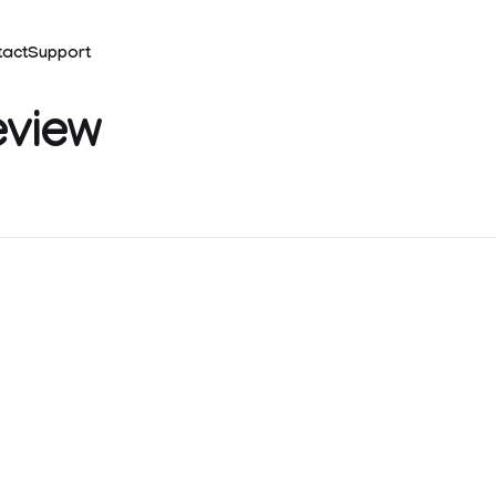
tact
Support
eview