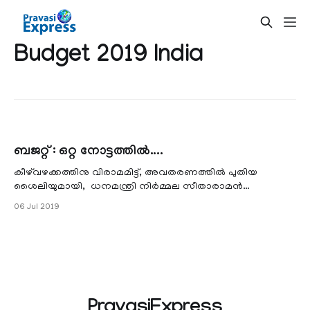
Budget 2019 India
ബജറ്റ് : ഒറ്റ നോട്ടത്തില്‍....
കീഴ്‌വഴക്കത്തിനു വിരാമമിട്ട്, അവതരണത്തില്‍ പുതിയ
ശൈലിയുമായി, ധനമന്ത്രി നിർമ്മല സീതാരാമൻ
ഇക്കൊല്ലത്തെ ബജറ്റ് ലോകസഭയില്‍ അവതരിപ്പിച്ചു. ബ്രീഫ്
06 Jul 2019
PravasiExpress