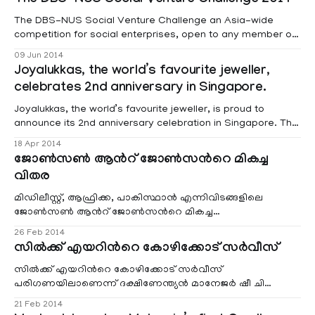
The DBS-NUS Social Venture Challenge 2014
The DBS-NUS Social Venture Challenge an Asia-wide
competition for social enterprises, open to any member of
the public, held its finale at the Shaw Alumni House in NUS,
09 Jun 2014
Singapore on the 6th of June 2014. President Tony Tan
Joyalukkas, the world’s favourite jeweller,
Keng Yam. graced the occasion as the Guest of Honour
celebrates 2nd anniversary in Singapore.
and presented the awards
Joyalukkas, the world’s favourite jeweller, is proud to
announce its 2nd anniversary celebration in Singapore. The
anniversary celebration is planned as ‘ A winning
18 Apr 2014
celebration’ “because our valued customers is the reason
ജോണ്‍സണ്‍ ആന്‍റ് ജോണ്‍സന്‍റെ മികച്ച
we have been so successful and well accepted in
വിതര
Singapore,” said Joy Alukkas,
മിഡിലീസ്റ്റ്, ആഫ്രിക്ക, പാകിസ്ഥാന്‍ എന്നിവിടങ്ങളിലെ
ജോണ്‍സണ്‍ ആന്‍റ് ജോണ്‍സന്‍റെ മികച്ച
വിതരണക്കാരനുള്ള അവാര്‍ഡ് സൈറ്റെകിന്..
26 Feb 2014
സില്‍ക്ക് എയറിന്‍റെ കോഴിക്കോട് സര്‍വീസ്
സില്‍ക്ക് എയറിന്‍റെ കോഴിക്കോട് സര്‍വീസ്
പരിഗണയിലാണെന്ന് ദക്ഷിണേന്ത്യന്‍ മാനേജര്‍ ഷീ ചി
ചിയാന്‍ പത്രസമ്മേളനത്തില്‍
21 Feb 2014
പറഞ്ഞു.രജതജൂബിലിയാഘോഷിക്കുന്ന സില്‍ക്ക് എയര്‍