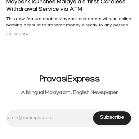
Maybank launches Malaysia’s first Cardless
തങ്ങളുടെ ഇക്കോണമി ക്ലാസിലെ യാത്രികര്‍ക്ക് 2,50,000
Withdrawal Service via ATM
രൂപയുടെ പ്രത്യേക ഇളവുകള്‍ ഉള്ള ടിക്കറ്റുകള്‍ പ്രഖ്യാപിച്ചു
കൊണ്ട് സംസാരിക്കുകയായിരുന്നു അ
This new feature enable Maybank customers with an online
banking account to transmit money directly to any person in
Malaysia using a Malaysian registered mobile phone
08 Jan 2014
number. The recipient can then withdraw the cash instantly
at any Maybank ATM without the need to use an ATM card.
PravasiExpress
A bilingual Malayalam, English Newspaper
Subscribe