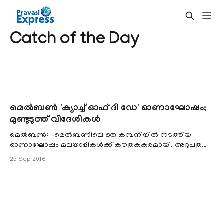
Catch of the Day
മെല്‍ബണ്‍ 'ക്യാച്ച് ഓഫ് ദി ഡേ' ഓണാഘോഷം;
മുണ്ടുടുത്ത് വിദേശികള്‍
മെല്‍ബണ്‍: -മെല്‍ബണിലെ ഒരു കമ്പനിയില്‍ നടത്തിയ
ഓണാഘോഷം മലയാളികള്‍ക്ക് കൗതുകകരമായി. അറുപതു
ശതമാനം മലയാളികള്‍ ജോലി ചെയ്യുന്നതുമായ ക്യാച്ച് ഓഫ് ദി
25 Sep 2016
ഡേ