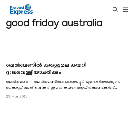
good friday australia
മെല്‍ബണില്‍ കുരുശുമല കയറി
ദുഃഖവെള്ളിയാചരിക്കും
മെൽബൺ :- മെൽബണിലെ മലയാറ്റൂർ എന്നറിയപ്പെടുന്ന
ബക്കസ്സ് മാഷിലെ കുരിശുമല കയറി ആയിരക്കണക്കിന്
മെൽബണിലെയും പരിസര പ്രദേശങ്ങളിലേയും ക്രൈസ്തവർ
29 Mar 2018
ദുഃഖവെ