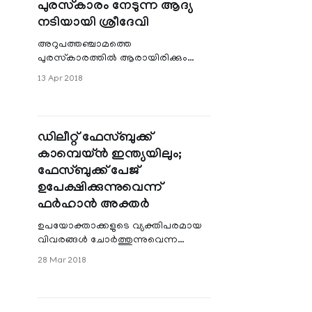
പുരസ്‌കാരം നേടുന്ന ആദ്യ
being produced by Dr. A
നടിയായി ശ്രീദേവി
അറുപത്തഞ്ചാമത്തെ
പുരസ്‌കാരത്തില്‍ ആരായിരിക്കും
മികച്ച നടി എന്ന ആകംഷക്യ്ക്ക്
13 Apr 2018
വിരാമമാകുമ്പോള്‍ ശ്രീദേവിയുടെ
ആരാധകരുടെ ഉള്ളില്‍ നിറയുന്നത്
സന്തോഷത്തോടൊപ്പം ശ്രീ ഇല്ലാലോ
ഇത് കേള്‍ക്കാന്‍ എന്ന വേദനയാണ്.
ഡിലീറ്റ് ഫേസ്ബുക്ക്
കാമ്പെയ്ന്‍ ഇന്ത്യയിലും;
ഫേസ്ബുക്ക് പേജ്
ഉപേക്ഷിക്കുന്നുവെന്ന്
ഫര്‍ഹാന്‍ അക്തര്‍
ഉപയോക്താക്കളുടെ വ്യക്തിപരമായ
വിവരങ്ങള്‍ ചോര്‍ത്തുന്നുവെന്ന
വാര്‍ത്ത പ്രചരിച്ചതിന് പിന്നാലെ
28 Mar 2018
നടനും സംവിധായകനുമായ
ഫര്‍ഹാന്‍ അക്തര്‍ ഫേസ്ബുക്ക്
ഉപേക്ഷിക്കുന്നതായി പ്രഖ്യാപിച്ചു.