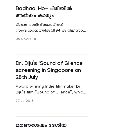
acting was inborn and it grew with
Badhaai Ho- ചിരിയിൽ
his age. He followed Salman Khan’s
അൽപ്പം കാര്യം
hair-style in school days and
ടി.കെ രാജീവ് കുമാറിന്റെ
സംവിധാനത്തിൽ 1994 ൽ റിലീസായ
'പവിത്രം' സിനിമയിലെ ഈശ്വര പിള്ള
05 Nov 2018
- ദേവകിയമ്മ ദമ്പതികളെ ഓർത്തു
പോകുകയാണ്. വി
Dr. Biju’s 'Sound of Silence'
screening in Singapore on
28th July
Award winning Indie filmmaker Dr.
Biju’s film “Sound of Silence”, which
is made in Tibetan and Hindi
27 Jul 2018
languages, screening at GV Vivocity
-Singapore on July 28th . The film
shot in Himachal Pradesh with
theatre artistes and Buddhist monks
മരണശേഷം ദേശീയ
from Tibet. Sound of Silence is