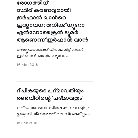
രോഗത്തിന്
സ്ഥിരീകരണവുമായി
ഇര്‍ഫാന്‍ ഖാന്‍റെ
പ്രസ്താവന; തനിക്ക് ന്യൂറോ
എന്‍ഡോക്രൈന്‍ ട്യൂമര്‍
ആണെന്ന് ഇര്‍ഫാന്‍ ഖാന്‍
അഭ്യൂഹങ്ങള്‍ക്ക് വിരാമമിട്ട് നടന്‍
ഇര്‍ഫാന്‍ ഖാന്‍. ന്യൂറോ
എന്‍ഡോക്രൈന്‍ ട്യൂമര്‍ ആണ്
16 Mar 2018
തനിക്ക് ബാധിച്ചിരിക്കുന്നതെന്നാണ്
ഇര്‍ഫാന്‍ ഖാന്‍ ട്വിറ്ററിലൂടെ
അറിയിച്ചിരിക്കുന്നത്.
ദീപികയുടെ പദ്മാവതിയും
രൺവീറിന്റെ 'പദ്മാവതും'
വലിയ കാൻവാസിലെ കഥ പറച്ചിലും
ദൃശ്യാവിഷ്ക്കാരത്തിലെ നിറപ്പകിട്ടും
സഞ്ജയ് ലീലാ ബൻസാലി
15 Feb 2018
സിനിമകളുടെ പ്രത്യേകതയാണ്.
കൊട്ടാരക്കെട്ടുകളും പ്രണയവു