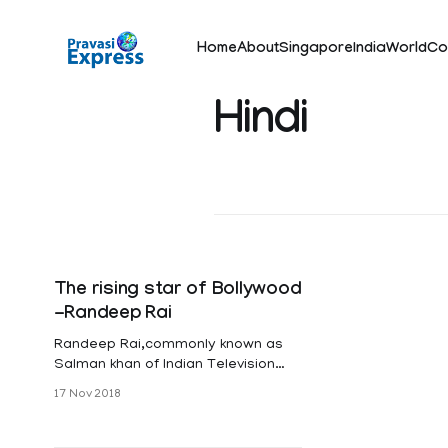
Home
About
Singapore
India
World
Co
Hindi
The rising star of Bollywood
-Randeep Rai
Randeep Rai,commonly known as
Salman khan of Indian Television
has created new sensation among
17 Nov 2018
Indian youth nowadays. Randeep is
born and brought up in Jhansi,
UttarPradesh. The passion for