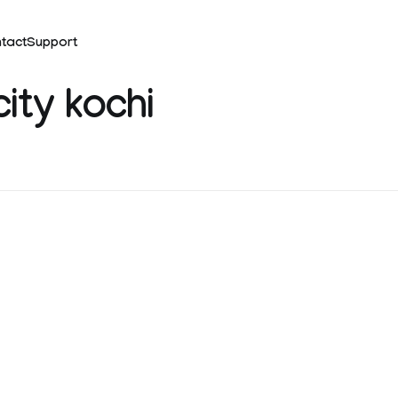
tact
Support
city kochi