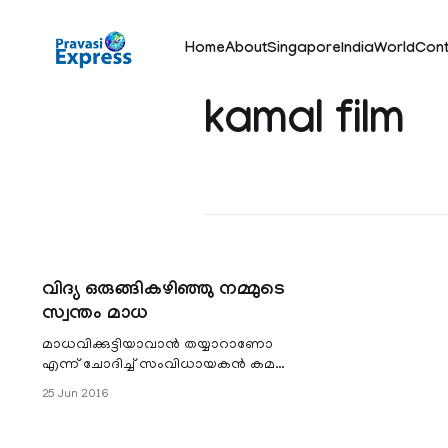
Home
About
Singapore
India
World
Cont
kamal film
വിദ്യ ഒരുങ്ങികഴിഞ്ഞു നമ്മുടെ
സ്വന്തം മാധ
മാധവിക്കുട്ടിയാവാൻ തയ്യാറാണോ
എന്ന് ചോദിച്ച് സംവിധായകൻ കമല്‍
വിളിച്ചപ്പോൾ ബോളിവുഡിലെ
25 Jun 2016
തിരക്കുള്ള താരം വിദ്യാബാലന്
പിന്നെ രണ്ടാമതൊന്നു
ആലോചിക്കാന്‍ ഉണ്ടായിരുന്നില്ല