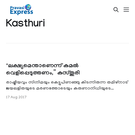
Kasthuri
"ലക്ഷ്യമെന്താണെന്ന് കമൽ
വെളിപ്പെടുത്തണം,” കസ്തൂരി
രാഷ്ട്രീയവും സിനിമയും കെട്ടുപിണഞ്ഞു കിടന്നിരുന്ന തമിഴ്‌നാട്
ജയലളിതയുടെ മരണത്തോടെയും കരുണാനിധിയുടെ
അനാരോഗ്യത്തോടെയും ഏതാണ്ട് സിനിമാ
17 Aug 2017