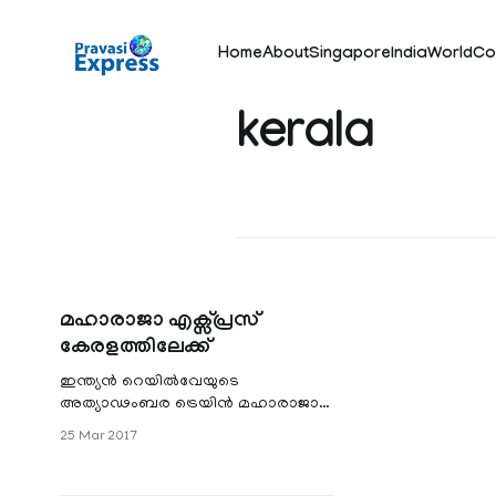
Home
About
Singapore
India
World
Co
kerala
മഹാരാജാ എക്സ്പ്രസ്
കേരളത്തിലേക്ക്
ഇന്ത്യൻ റെയിൽവേയുടെ
അത്യാഢംബര ട്രെയിൻ മഹാരാജാ
എക്സ്പ്രസ് കേരളത്തിൽ സർവീസിന്
25 Mar 2017
എത്തുന്നു. ഏഷ്യയിലെ തന്നെ ഏറ്റവും
ചെലവേറിയ യാത്രയാണ് മഹാ