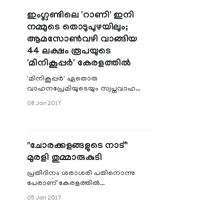
ഇംഗ്ലണ്ടിലെ 'റാണി' ഇനി
നമ്മുടെ തൊടുപുഴയിലും;
ആമസോണ്‍വഴി വാങ്ങിയ
44 ലക്ഷം രൂപയുടെ
'മിനികൂപ്പര്‍' കേരളത്തില്‍
'മിനികൂപ്പര്‍' ഏതൊരു
വാഹനപ്രേമിയുടെയും സ്വപ്നവാഹനം
ആണ് മിനികൂപ്പര്‍ . പേര് പോലെ
08 Jan 2017
തന്നെ നല്ല ഓമനത്തം ഉള്ള
കാര്‍.ഇംഗ്ലണ്ടില്‍ ഏറ്റവും അധികം
വിറ്റഴിക്കപെടുന്ന കാറുകളില്‍
ഒന്നാണ് മിനികോപ്പര്‍ .ഈ സുന്ദരന്‍
"ചോരക്കളങ്ങളുടെ നാട്"
കാര്‍ ഇതാ കേരളത്തില്‍
മുരളി തുമ്മാരുകുടി
എത്തിയിരിക്കുന്നു .അതും
ഓണ്‍ലൈന്‍ ഷോപ്പിംഗ്‌ സൈറ്റ് ആയ
പ്രതിദിനം ശരാശരി പതിനൊന്നു
അമസോണ്‍ വഴി .
പേരാണ് കേരളത്തിൽ
റോഡപകടങ്ങളിൽ മരിക്കുന്നത്.
05 Jan 2017
എന്നിട്ടുപോലും കഴിഞ്ഞ
രണ്ടുദിവസങ്ങളിൽ വരാപ്പുഴയിലും
കാസർകോടും ഉണ്