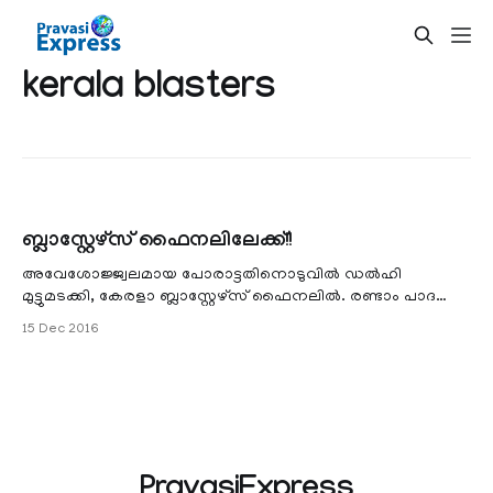
kerala blasters
ബ്ലാസ്റ്റേഴ്സ് ഫൈനലിലേക്ക്!!
അവേശോജ്ജ്വലമായ പോരാട്ടതിനൊടുവില്‍ ഡല്‍ഹി
മുട്ടുമടക്കി, കേരളാ ബ്ലാസ്റ്റേഴ്സ് ഫൈനലില്‍. രണ്ടാം പാദ
സെമിയില്‍ ഷൂട്ടൗട്ടിലാണ് ബ്ലാ
15 Dec 2016
PravasiExpress