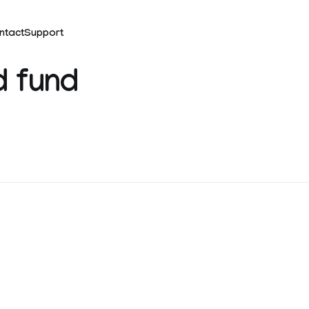
ntact
Support
d fund