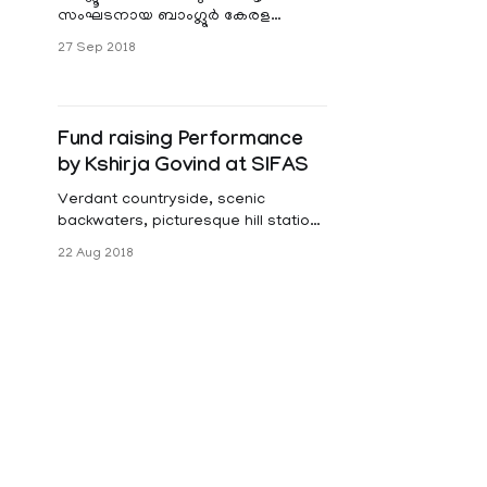
സംഘടനായ ബാംഗ്ലൂര്‍ കേരള
സമാജത്തിന്റെയും കൈരളീ
27 Sep 2018
നികേതന്‍ എഡ്യുക്കേഷന്‍
ട്രസ്ടിന്റെയും നേതൃത്വത്തില്‍ നവ
കേരള
Fund raising Performance
by Kshirja Govind at SIFAS
Verdant countryside, scenic
backwaters, picturesque hill stations
is the image that Kerala, ranked as
22 Aug 2018
one of the "50 destinations of a
lifetime" by National Geographic
Traveler, conjures up in one’s mind.
When torrential rains hit the state,
little did people imagine that the
aftermath would be a