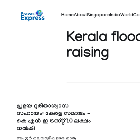
Home
About
Singapore
India
World
Co
Kerala floo
raising
പ്രളയ ദുരിതാശ്വാസ
സഹായം: കേരള സമാജം -
കെ എന്‍ ഇ ട്രസ്റ്റ് 10 ലക്ഷം
നല്‍കി
ബംഗ്ലൂര്‍ മലയാളികളുടെ മാതൃ