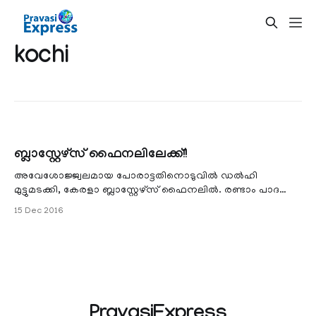
kochi
ബ്ലാസ്റ്റേഴ്സ് ഫൈനലിലേക്ക്!!
അവേശോജ്ജ്വലമായ പോരാട്ടതിനൊടുവില്‍ ഡല്‍ഹി
മുട്ടുമടക്കി, കേരളാ ബ്ലാസ്റ്റേഴ്സ് ഫൈനലില്‍. രണ്ടാം പാദ
സെമിയില്‍ ഷൂട്ടൗട്ടിലാണ് ബ്ലാ
15 Dec 2016
PravasiExpress