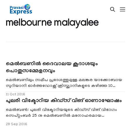
melbourne malayalee
മെല്‍ബണില്‍ ദൈവാലയ കൂദാശയും
പൊതുസമ്മേളനവും
മെല്‍ബണിലും സമീപ പ്രദേശത്തുമുള്ള മലങ്കര യാക്കോബായ
സുറിയാനി ഓര്‍ത്തഡോക്സ് ക്രിസ്ത്യാനികളുടെ കഴിഞ്ഞ 10
വര്‍ഷമായിട്ടുള്ള കാത്
11 Oct 2016
പുലരി വിക്ടോറിയ കിഡ്‌സ് വിങ് ഓണാഘോഷം
മെല്‍ബണ്‍: പുലരി വിക്ടോറിയയുടെ കിഡ്സ് വിങ് വിഭാഗം
സെപ്റ്റംബര്‍ 25 നു മെല്‍ബണില്‍ മനോഹരമായ
ഓണാഘോഷം സംഘടിപ്പിച്ചു. ഹാലം സെക്കണ്ടറി കോളേ
28 Sep 2016