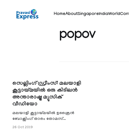
Home
About
Singapore
India
World
Con
popov
സെല്ലിംഗ് ഡ്രീംസ്‌: മലയാളി
കൂട്ടായ്മയില്‍ ഒരു കിടിലന്‍
അന്താരാഷ്ട്ര മ്യുസിക്
വീഡിയോ
മലയാളി കൂട്ടായ്മയില്‍ ഉക്രൈന്‍
ബോക്സിംഗ് താരം തോമസ്
പോപ്പോവിന്‍റെ ജീവിതത്തിലെ ഒരു
26 Oct 2019