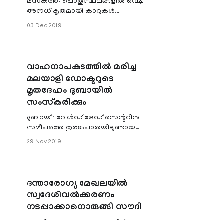
മസ്‍കത്ത്: പൊതുസ്ഥലങ്ങളില്‍ വെച്ച്
അനധികൃതമായി കാറുകള്‍
കഴുകിയതിന് ഒമാനില്‍ 61
03 Dec 2019
പ്രവാസികള്‍ അറസ്റ്റിലായി.
മസ്‍കത്ത് ഗവര്‍ണറേറ്റില്‍
ഉള്‍പ്പെടുന്ന
വാഹനാപകടത്തിൽ മരിച്ച
മലയാളി ഡോക്ടറുടെ
മൃതദേഹം ദുബായിൽ
സംസ്കരിക്കും
ദുബായ് ∙ വേൾഡ് ട്രേഡ് സെന്ററിനു
സമീപത്തെ തുരങ്കപാതയിലുണ്ടായ
അപകടത്തിൽ മരിച്ച തിരുവനന്തപുരം
29 Nov 2019
സ്വദേശിയും ദുബായ് അൽ മുസല്ല
മെഡിക്കൻ സെ
ദന്താരോഗ്യ മേഖലയിൽ
സ്വദേശിവൽക്കരണം
നടപ്പാക്കാനൊരുങ്ങി സൗദി