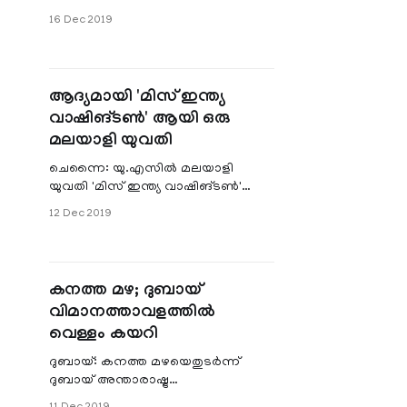
രാജ്യത്ത് പലയിടങ്ങളിടങ്ങളിലും
16 Dec 2019
പ്രതിഷേധം ശക്തമാകുമ്പോൾ വിദേശ
ഇന്ത്യക്കാരു
ആദ്യമായി 'മിസ് ഇന്ത്യ
വാഷിങ്ടണ്‍' ആയി ഒരു
മലയാളി യുവതി
ചെന്നൈ: യു.എസില്‍ മലയാളി
യുവതി 'മിസ് ഇന്ത്യ വാഷിങ്ടണ്‍'
ആയി തിരഞ്ഞെടുക്കപ്പെട്ടു.
12 Dec 2019
ചെങ്ങന്നൂര്‍ സ്വദേശി പരേതനായ
റെജി ഫിലിപ്പിന്റെ
കനത്ത മഴ; ദുബായ്
വിമാനത്താവളത്തില്‍
വെള്ളം കയറി
ദുബായ്: കനത്ത മഴയെതുടര്‍ന്ന്
ദുബായ് അന്താരാഷ്ട്ര
വിമാനത്താവളത്തില്‍ ചില