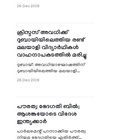
സര്‍വീസുകള്‍ ആരംഭിക്കുമെന്ന്
26 Dec 2019
കമ്പനി അധികൃതര്‍. സൗദിയിലെ
പ്രമുഖ ബിസിനസ് ഗ്രൂപ്പായ അല്
ക്രിസ്മസ് അവധിക്ക്
ദുബായിയിലെത്തിയ രണ്ട്
മലയാളി വിദ്യാര്‍ഥികള്‍
വാഹനാപകടത്തില്‍ മരിച്ചു
ദുബായ്: അവധിയാഘോഷത്തിന്
ദുബായിയിലെത്തിയ മലയാളി
യുവാക്കള്‍ വാഹനാപകടത്തില്‍
26 Dec 2019
മരിച്ചു. ബുധനാഴ്ച രാവിലെ ദുബായ്-
അബുദാബി റോഡില്‍ ജബല്‍അലിക്
പൗരത്വ ഭേദഗതി ബിൽ;
ആശങ്കയോടെ വിദേശ
ഇന്ത്യക്കാർ
പാര്‍ലമെന്റ് പാസാക്കിയ പൗരത്വ
നിയമ ഭേദഗതിയെ എതിര്‍ത്ത്