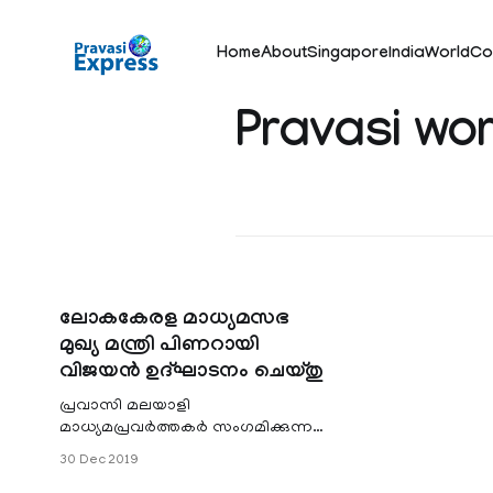
Home
About
Singapore
India
World
Co
Pravasi wor
ലോകകേരള മാധ്യമസഭ
മുഖ്യ മന്ത്രി പിണറായി
വിജയൻ ഉദ്ഘാടനം ചെയ്തു
പ്രവാസി മലയാളി
മാധ്യമപ്രവര്‍ത്തകര്‍ സംഗമിക്കുന്ന
ലോക കേരള മാധ്യമസഭ മുഖ്യ മന്ത്രി
30 Dec 2019
പിണറായി വിജയൻ ഉദ്ഘടാനം