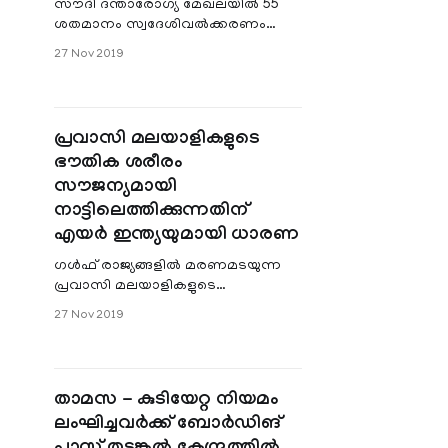
സൗദി ദന്താരോഗ്യ മേഖലയിൽ 55
ശതമാനം സ്വദേശിവൽക്കരണം
നടപ്പാക്കാനൊരുങ്ങി സൗദി
27 Nov 2019
അറേബ്യ. രണ്ടു തവണകളായി
നടപ്പാക്കുന്ന പദ്ധതിയുടെ ആദ്യ ഘട്ടം
അടു
പ്രവാസി മലയാളികളുടെ
ഭൗതിക ശരീരം
സൗജന്യമായി
നാട്ടിലെത്തിക്കുന്നതിന്‌
എയർ ഇന്ത്യയുമായി ധാരണ
ഗൾഫ്‌ രാജ്യങ്ങളിൽ മരണമടയുന്ന
പ്രവാസി മലയാളികളുടെ
ഭൗതികശരീരം സൗജന്യമായി
27 Nov 2019
നാട്ടിലെത്തിക്കുന്നതിനുള്ള പദ്ധതിക്ക്
സംസ്ഥാന സർക്കാർ എയർ ഇന്
താമസ - കുടിയേറ്റ നിയമം
ലംഘിച്ചവര്‍ക്ക് ബോർഡിങ്