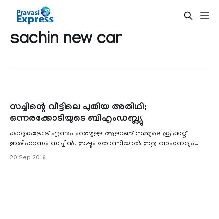
sachin new car
സച്ചിന്റെ വീട്ടിലെ പുതിയ അതിഥി;
ഒന്നരക്കോടിയുടെ ബിഎംഡബ്ല്യു
കാറുകളോട് എന്നും ഹരമുള്ള ആളാണ്‌ നമ്മുടെ ക്രിക്കറ്റ്‌
ഇതിഹാസം സച്ചിന്‍. ഇഷ്ടം തോന്നിയാല്‍ ഇതു വാഹനവും
സച്ചിന്‍ സ്വന്തമാക്കും. അദ്ദേഹത്തിന്റെ ഗ്യാരേജിലെ ഏറ്റവും
20 Sep 2016
പുതിയ കാര്‍ ഇപ്പോള്‍ ഏതാണെന്നറിയാമോ.സെവന്‍
സീരിസ് 750 എല്‍ഐഎം സ്‌പോര്‍ട്ട് എന്ന സൂപ്പര്‍ ലക്ഷ്വറി
കാറാണ് സച്ചിന്റെ പുതിയ അതിഥി.