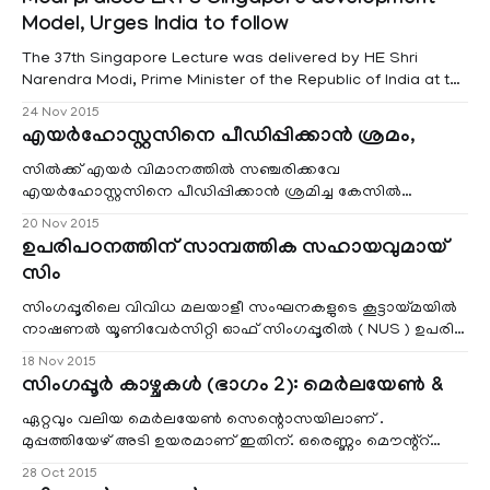
Modi praises LKY's Singapore development
Model, Urges India to follow
The 37th Singapore Lecture was delivered by HE Shri
Narendra Modi, Prime Minister of the Republic of India at the
Island Ballroom, Shangri-La Hotel Singapore, organized by
24 Nov 2015
ISEAS-Yusof Ishak Institute.
എയര്‍ഹോസ്റ്റസിനെ പീഡിപ്പിക്കാന്‍ ശ്രമം,
സില്‍ക്ക് എയര്‍ വിമാനത്തില്‍ സഞ്ചരിക്കവേ
എയര്‍ഹോസ്റ്റസിനെ പീഡിപ്പിക്കാന്‍ ശ്രമിച്ച കേസില്‍
സിംഗപ്പൂരില്‍ മലയാളി യുവാവിനു തടവ്.സിംഗപ്പൂരിലെ
20 Nov 2015
ദേശീയമാധ്യമങ്ങളില്‍ ചര്‍ച്ചയായ ഈ വാര്‍ത്ത മലയാളി
ഉപരിപഠനത്തിന് സാമ്പത്തിക സഹായവുമായ്
സമൂഹത്തിനാകെ നാണക്കേടുണ്ടാക്കിയിരിക്കുകയാണ് .
സിം
സിംഗപ്പൂരിലെ വിവിധ മലയാളീ സംഘനകളുടെ കൂട്ടായ്മയില്‍
നാഷണല്‍ യൂണിവേര്‍സിറ്റി ഓഫ് സിംഗപ്പൂരില്‍ ( NUS ) ഉപരി
പഠനങ്ങള്‍ക്കായ് സാമ്പത്തികമായി ബുദ്ധിമുട്ട് നേരിടുന്ന
18 Nov 2015
വിദ്യാര്‍ത്ഥികള്‍ക്ക് സാമ്പത്തിക സഹായം ഒരുക്കുന്നു.
സിംഗപ്പൂര്‍ കാഴ്ചകള്‍ (ഭാഗം 2): മെര്‍ലയേണ്‍ &
"സിംഗപ്പൂര്‍ മലയാളീ ബഴ്സറി" പദ്ധതി പ്രകാരം, സിംഗപ്പൂര്‍
സിറ്റിസണ്‍, പെര്‍മനെന്റ് റസിഡന്റ
ഏറ്റവും വലിയ മെര്‍ലയേണ്‍ സെന്റൊസയിലാണ് .
മുപ്പത്തിയേഴ് അടി ഉയരമാണ് ഇതിന്. ഒരെണ്ണം മൌന്റ്റ്‌
ഫാബറില്‍ സ്ഥിതി ചെയ്യുന്നു. ഒരു മെര്‍ലയേണ്‍ ടൂറിസം
28 Oct 2015
കോര്‍ട്ടിലും.