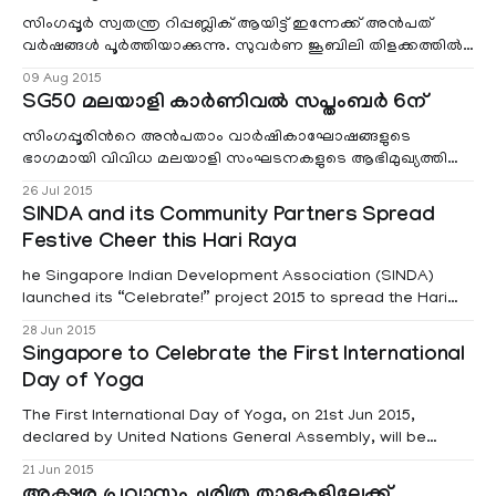
delight’- the Onasadhya, the sumptuous feast! The
festivities here start
സിംഗപ്പൂര്‍ സ്വതന്ത്ര റിപ്പബ്ലിക് ആയിട്ട് ഇന്നേക്ക് അന്‍പത്
വര്‍ഷങ്ങള്‍ പൂര്‍ത്തിയാക്കുന്നു. സുവര്‍ണ ജൂബിലി തിളക്കത്തില്‍
ദേശീയദിനം ആഘോഷിക്കുന്ന സിംഗപ്പൂരില്‍ വര്‍ണ്ണാഭമായ
09 Aug 2015
പരിപാടികളാണ് അരങ്ങേറുന്നത്. അന്‍പത് വര്‍ഷങ്ങള്‍ക്ക്
SG50 മലയാളി കാര്‍ണിവല്‍ സപ്തംബര്‍ 6ന്
പിന്നിലേക്ക് നോക്കുമ്പോള്‍ ശൂന്യതയില്‍ നിന്നും
സിംഹപുരിയിലെക്കുള്ള രാജ്യത്തി
സിംഗപ്പൂരിന്‍റെ അന്‍പതാം വാര്‍ഷികാഘോഷങ്ങളുടെ
ഭാഗമായി വിവിധ മലയാളി സംഘടനകളുടെ ആഭിമുഖ്യത്തില്‍
നടത്തുന്ന ‘SG50 മലയാളി കാര്‍ണിവല്‍’ സപ്തംബര്‍ 6ന്
26 Jul 2015
യിഷൂന്‍ നേവല്‍ ബേസ് സെക്കന്ററി സ്കൂളില്‍ നടക്കും.കലാ-
SINDA and its Community Partners Spread
കായിക-സാംസ്കാരിക പരിപാടികളും സദ്യയും
Festive Cheer this Hari Raya
ഓണച്ചന്തയുമടക്കം വൈവിധ്യമാര്‍ന്ന പരിപാടികളാണ്
കാര്‍ണിവലില്‍ ഒരുക്കി
he Singapore Indian Development Association (SINDA)
launched its “Celebrate!” project 2015 to spread the Hari
Raya festive cheer to needy families. Under this scheme,
28 Jun 2015
low-income families are presented with vouchers to
Singapore to Celebrate the First International
subsidise their festive celebrations.
Day of Yoga
The First International Day of Yoga, on 21st Jun 2015,
declared by United Nations General Assembly, will be
celebrated in Singapore at more than 40 centers by
21 Jun 2015
various cultural organizations, expecting a massive