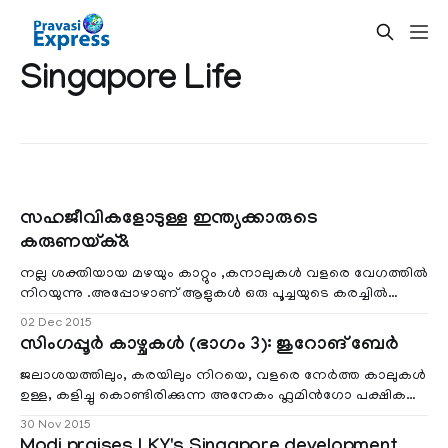
Singapore Life
സഹജീവികളോടുള്ള ഇന്ത്യക്കാരുടെ
കരുണയ്ക്&
നല്ല ശക്തിയായ മഴയും കാറ്റും ,കനാലുകള്‍ വളരെ വേഗത്തില്‍
നിറയുന്നു .അപ്പോഴാണ് ആളുകള്‍ ഒരു പൂച്ചയുടെ കരച്ചില്‍
കനാലിന്റെ അടിയില്‍നിന്നും കേള്‍ക്കുന്നത് .ഓടിക്കൂടിയ
02 Dec 2015
ആളുകള്‍ കാണുന്നത് കനാലില്‍ വീണ ഒരു പൂച്ച
സിംഗപ്പൂര്‍ കാഴ്ചകള്‍ (ഭാഗം 3): ജുറോങ് ബേര്‍
മുങ്ങിക്കൊണ്ടിരിക്കുന്നതാണ് .പൂച്ചയെ രക്ഷിക്കണമെന്ന്
ആഗ്രഹമുണ്ടെങ്കിലും കനാലിന്‍റെ ആഴവും , തെന്നലു
ജലാശയത്തിലും, കരയിലും നിറയെ, വളരെ നേര്‍ത്ത കാലുകള്‍
ഉള്ള, കളിച്ചു കൊണ്ടിരിക്കുന്ന അനേകം ഫ്ലമിന്‍ഗോ പക്ഷികള്‍,
ഇതായിരിക്കും ബേര്‍ഡ് പാര്‍ക്കില്‍ എത്തുന്നവരെ ആദ്യം
30 Nov 2015
വരവേല്‍ക്കുന്നത്.