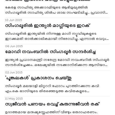
അക്ഷര പ്രവാസം ചരിത്ര താളുകളിലേക്ക്
participation of over 3000 people from all over Singapore
കേരള സാഹിത്യ അക്കാദമിയുടെ ആഭിമുഖ്യത്തില്‍
സിംഗപ്പൂരില്‍ സാഹിത്യ ശില്‍പ ശാല സംഘടിപ്പിച്ചു.. പ്രവാസി
എക്സ്പ്രസ് സിംഗപ്പൂര്‍, ആയിരുന്നു “അക്ഷര പ്രവാസം” എന്ന
10 Jun 2015
പരിപാടിയുടെ മുഖ്യ സംഘാടകര്‍. കേരള സാഹിത്യ അക്കാദമി
സിംഗപ്പൂരില്‍ ഇന്ത്യന്‍ മാഗ്ഗിയുടെ ഇറക്
പ്രസിഡണ്ട്‌ പെരുമ്പടവം ശ്രീധരന്‍ ശില്‍പശാല ഉത്ഘാടനം
ചെയ്തു . സിംഗപ്പൂര്‍ ചരിത്രത്തില്‍ ഇതാദ്യമാ
സിംഗപ്പൂരില്‍ ഇന്ത്യയില്‍ നിന്നുള്ള മാഗി ന്യൂഡിലുകളുടെ
ഇറക്കുമതി താല്‍ക്കാലികമായി നിരോധിച്ചു. എന്നാല്‍ വെറും
അഞ്ചു മാഗി ന്യൂഡിൽസ് സാമ്പിളുകള്‍ പരിശോധിച്ച ശേഷം,
06 Jun 2015
ആരോഗ്യത്തിന് ഹാനികരമായ ഒന്നും
മോഡി നവംബറില്‍ സിംഗപ്പൂര്‍ സന്ദര്‍ശിച്ച
കണ്ടെത്താനായില്ലെന്നാണ് കേരളം കേന്ദ്രത്തിന് റിപ്പോര്‍ട്ട്
നല്‍കിയത്
ഇന്ത്യന്‍ പ്രധാനമന്ത്രി നരേന്ദ്ര മോഡി നവംബറില്‍ സിംഗപ്പൂര്‍
സന്ദര്‍ശിച്ചേക്കും. മലേഷ്യയില്‍ നടക്കാനിരിക്കുന്ന ആസിയാന്‍
ഉച്ചകോടിയില്‍ പങ്കെടുക്കാന്‍ എത്തുന്ന അവസരത്തില്‍
02 Jun 2015
മേഖലയിലെ സിംഗപ്പൂര്‍, ഇന്തോനേഷ്യ, വിയറ്റ്‌നാം എന്നീ
‘പൂങ്കുലകള്‍’ പ്രകാശനം ചെയ്തു
രാജ്യങ്ങള്‍ സന്ദര്‍ശിക്കുന്ന കാര്യം പരിഗണനയിലുണ്ട്.
സിംഗപ്പൂര്‍ മലയാളി ലിറ്റററി ഫോറം പുറത്തിറക്കുന്ന കവി
എം.കെ ഭാസിയുടെ തിരഞ്ഞെടുത്ത കവിതകളുടെ
സംഗീതാവിഷ്കാരമായ ‘പൂങ്കുലകള്‍’ എന്ന ആല്‍ബം
11 May 2015
ശ്രീനാരായണമിഷന്‍ ഹാളില്‍ വച്ചു നടന്ന ചടങ്ങില്‍ വച്ച്
സ്വജീവന്‍ പണയം വെച്ച് കുരുന്നുജീവന്‍ രക്
പ്രകാശനം ചെയ്തു. ഡോ.വി.പി നായര്‍ ശ്രീനാരായണമിഷന്‍
പ്രസിഡന്റ് സ്വപ്ന ദയാനന്ദന് ആദ്യ സിഡി നല്‍കി
ഉദാത്തമായ മനുഷ്യസ്നേഹത്തിന് വീണ്ടും ഒരുദാഹരണം.