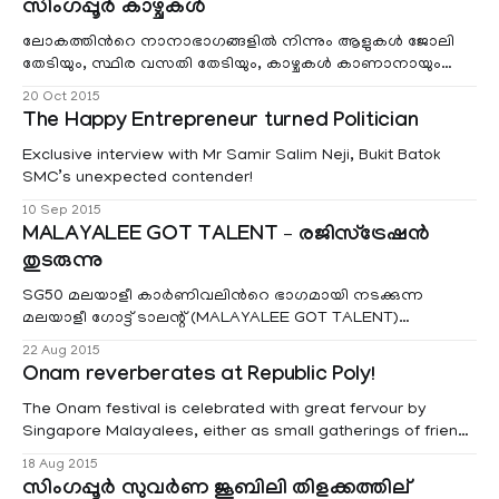
സിംഗപ്പൂര്‍ കാഴ്ചകള്‍
ലോകത്തിന്‍റെ നാനാഭാഗങ്ങളില്‍ നിന്നും ആളുകള്‍ ജോലി
തേടിയും, സ്ഥിര വസതി തേടിയും, കാഴ്ചകള്‍ കാണാനായും
എത്തിച്ചേരുന്ന രാജ്യം. ജനങ്ങള്‍ക്ക് ഈ നാട്
20 Oct 2015
പ്രിയമുള്ളതാകാന്‍ കാരണങ്ങള്‍ നിരവധി. സിംഗപ്പൂരിനെ
The Happy Entrepreneur turned Politician
അറിയാന്‍, കാഴ്ചകള്‍ ആസ്വദിക്കാനായ് ഇതാ ‘സിംഗപ്പൂര്‍
കാഴ്ചകള്‍’.
Exclusive interview with Mr Samir Salim Neji, Bukit Batok
SMC’s unexpected contender!
10 Sep 2015
MALAYALEE GOT TALENT – രജിസ്ട്രേഷന്‍
തുടരുന്നു
SG50 മലയാളീ കാര്‍ണിവലിന്‍റെ ഭാഗമായി നടക്കുന്ന
മലയാളീ ഗോട്ട് ടാലന്റ് (MALAYALEE GOT TALENT)
രജിസ്ട്രേഷന്‍ തുടരുന്നു. സിംഗപ്പൂരിലെ മലയാളി
22 Aug 2015
സംഘടനകള്‍ ചേര്‍ന്ന് SG50 ആഘോഷങ്ങളുടെ ഭാഗമായാണ്
Onam reverberates at Republic Poly!
മലയാളി കാര്‍ണിവല്‍ സംഘടിപ്പിക്കുന്നത്.
The Onam festival is celebrated with great fervour by
Singapore Malayalees, either as small gatherings of friends
and groups or as larger ticketed events. The inherent and
18 Aug 2015
most essential part of the celebration is the ‘festive
സിംഗപ്പൂര്‍ സുവര്‍ണ ജൂബിലി തിളക്കത്തില്