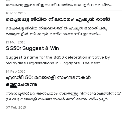
ശല്യപ്പെടുത്തുന്നത് ഇരുപതിനായിരം ഡോളര്‍ വരെ പിഴ
ലഭിക്കാവുന്ന കുറ്റമായി മാറും. രൂക്ഷഗന്ധം, ക്രമാതീതമായ
16 Mar 2015
ശബ്ദം തുടങ്ങിയ കുറ്റങ്ങള്‍ക്ക് പൊതുജനങ്ങള്‍ക്ക്‌ ട്രിബ്യൂണലിനെ
മെച്ചപ്പെട്ട ജീവിത നിലവാരം: ഏഷ്യന്‍ രാജ്ő
സമീപിക്കാം.
മെച്ചപ്പെട്ട ജീവിത നിലവാരത്തില്‍ ഏഷ്യന്‍ ജനാതിപത്യ
രാജ്യങ്ങളില്‍ സിംഗപ്പൂര്‍ മുന്നിലാണെന്ന് ഗ്ലോബല്‍
കണ്‍സള്‍ട്ടിങ്ങ് കമ്പനി ''മെര്‍സര്‍''
13 Mar 2015
SG50: Suggest & Win
Suggest a name for the SG50 celebration initiative by
Malayalee Organisations in Singapore. The best
suggestions will win attractive prizes. Suggestion link:
14 Feb 2015
http://goo.gl/7ibdWt
എസ്ജി 50: മലയാളി സംഘടനകള്‍
ഒത്തുചേരുന്നു
സിംഗപ്പൂരിന്‍റെ അന്‍പതാം സ്വാതന്ത്ര്യ ദിനാഘോഷത്തിനായ്‌
(SG50) മലയാളി സംഘടനകള്‍ ഒന്നിക്കുന്നു. സിംഗപ്പൂര്‍
മലയാളി അസോസിയേഷന്‍റെ നേതൃത്വത്തിലാണ് മലയാളി
07 Feb 2015
സംഘടനകള്‍ ഒത്തുചേരുന്നത്. ഇതിലേക്കായി എസ്എംഎ
പ്രസിഡന്‍റ് പി.കെ കോശി അദ്ധ്യക്ഷനായി, എല്ലാ
സംഘടനകളുടെ പ്രതിനിധികളെയും ഉള്‍പ്പെടുത്തിക്കൊണ്ട്