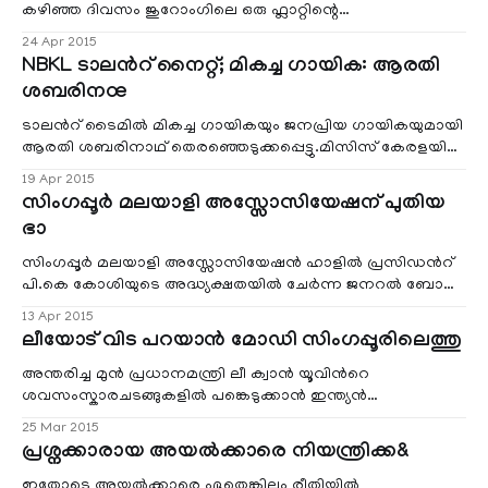
പ്രകാശനകര്‍മ്മം നി
കഴിഞ്ഞ ദിവസം ജുറോംഗിലെ ഒരു ഫ്ലാറ്റിന്റെ
ബാല്‍ക്കണിയില്‍ കുരുങ്ങികിടന്ന കുട്ടിയെ
24 Apr 2015
അതിസാഹസികമായി രക്ഷപ്പെടുത്തിയ ആളെ തിരിച്ചറിഞ്ഞു!
NBKL ടാലന്‍റ് നൈറ്റ്; മികച്ച ഗായിക: ആരതി
മറ്റൊരു സുഹൃത്തിന്റെ സഹായത്തോടെ, ശ്രീ ഷണ്മുഖനാണ്
ശബരിനœ
ധീരമായ ഈ കൃത്യം നിര്‍വഹിച്ചത്.
ടാലന്‍റ് ടൈമില്‍ മികച്ച ഗായികയും ജനപ്രിയ ഗായികയുമായി
ആരതി ശബരിനാഥ് തെരഞ്ഞെടുക്കപ്പെട്ടു.മിസിസ് കേരളയില്‍
വിജയിയും മികച്ച ജനപ്രിയ ജേതാവുമായി ബിയ അഗസ്റ്റിന്‍
19 Apr 2015
തെരഞ്ഞെടുക്കപ്പെട്ടു.
സിംഗപ്പൂര്‍ മലയാളി അസ്സോസിയേഷന് പുതിയ
ഭാ
സിംഗപ്പൂര്‍ മലയാളി അസ്സോസിയേഷന്‍ ഹാളില്‍ പ്രസിഡന്‍റ്
പി.കെ കോശിയുടെ അദ്ധ്യക്ഷതയില്‍ ചേര്‍ന്ന ജനറല്‍ ബോഡി
യോഗത്തില്‍ 2015-2017 വര്‍ഷത്തേക്കുള്ള ഭാരവാഹികളെ
13 Apr 2015
തെരഞ്ഞെടുത്തു. എന്‍. ജയകുമാറിനെ പുതിയ പ്രസിഡന്‍റ്
ലീയോട് വിട പറയാന്‍ മോഡി സിംഗപ്പൂരിലെത്തു
ആയി തെരഞ്ഞെടുത്തു.
അന്തരിച്ച മുന്‍ പ്രധാനമന്ത്രി ലീ ക്വാന്‍ യൂവിന്‍റെ
ശവസംസ്കാരചടങ്ങുകളില്‍ പങ്കെടുക്കാന്‍ ഇന്ത്യന്‍
പ്രധാനമന്ത്രി നരേന്ദ്രമോഡി മാര്‍ച്ച് 29-ന്
25 Mar 2015
സിംഗപ്പൂരിലെത്തും. വിദേശകാര്യമന്ത്രാലയം പത്രക്കുറിപ്പില്‍
പ്രശ്നക്കാരായ അയല്‍ക്കാരെ നിയന്ത്രിക്ക&
അറിയിച്ചതാണ് ഇക്കാര്യം.
ഇതോടെ അയല്‍ക്കാരെ ഏതെങ്കിലും രീതിയില്‍