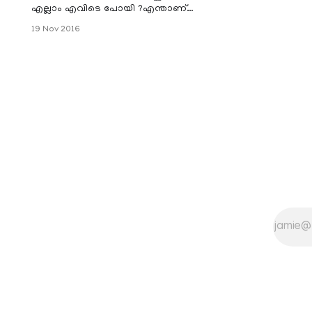
എല്ലാം എവിടെ പോയി ?എന്താണ്
ഇപ്പോള്‍ പട്ടികള്‍ ആരേയും
19 Nov 2016
കടിക്കാത്തത് എന്ന ചോദ്യത്തിന്
ടൈഗര്‍ സാബു എന്ന നായ പറഞ്ഞ
മറുപടി ഇരുകാലികളെ മാത്രമല്ല
നാല്‍ക്കാലികളെപ്പോലും ഒരു പക്ഷേ
ചിരിപ്പിക്കും