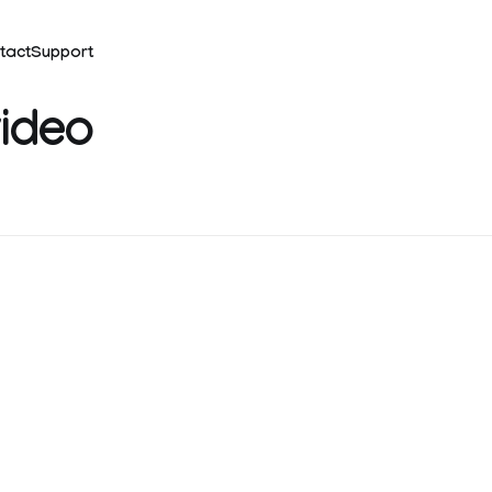
tact
Support
video