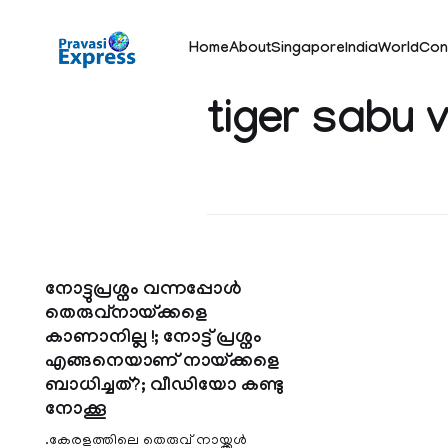
Home
About
Singapore
India
World
Con
tiger sabu 
നോട്ടുപ്രശ്നം വന്നപ്പോള്‍
തെരുവ്നായ്ക്കളെ
കാണാനില്ല !; നോട്ട് പ്രശ്നം
എങ്ങനെയാണ് നായ്ക്കളെ
ബാധിച്ചത്?; വീഡിയോ കണ്ടു
നോക്കൂ
.കേരളത്തിലെ തെരുവ് നായ്ക്കള്‍