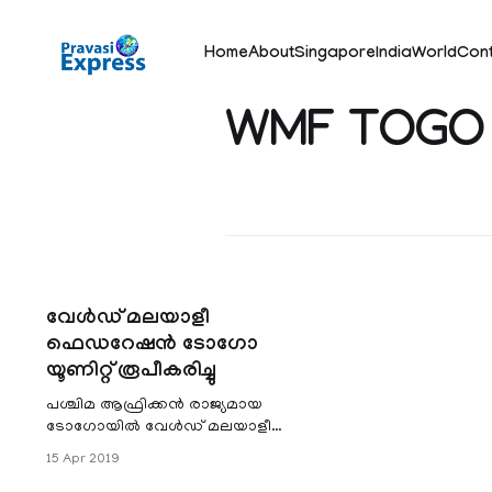
Home
About
Singapore
India
World
Con
WMF TOGO
വേൾഡ് മലയാളീ
ഫെഡറേഷൻ ടോഗോ
യൂണിറ്റ്‌ രൂപീകരിച്ചു
പശ്ചിമ ആഫ്രിക്കൻ രാജ്യമായ
ടോഗോയിൽ വേൾഡ് മലയാളീ
ഫെഡറേഷന്റെ പുതിയ യൂണിറ്റ്
15 Apr 2019
നിലവിൽ വന്നു. 2019 ഏപ്രിൽ എട്ടാം