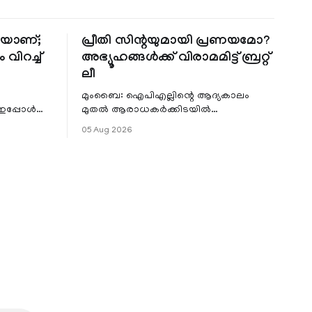
തിയാണ്;
പ്രീതി സിന്റയുമായി പ്രണയമോ?
 വിറച്ച്
അഭ്യൂഹങ്ങൾക്ക് വിരാമമിട്ട് ബ്രറ്റ്
ലീ
മുംബൈ: ഐപിഎല്ലിന്റെ ആദ്യകാലം
 ഇപ്പോൾ
മുതൽ ആരാധകർക്കിടയിൽ
െ
പ്രചരിച്ചിരുന്ന പ്രീതി സിന്റയുമായുള്ള
05 Aug 2026
പ്രണയ അഭ്യൂഹങ്ങൾ തള്ളി മുൻ
ഓസ്ട്രേലിയൻ പേ