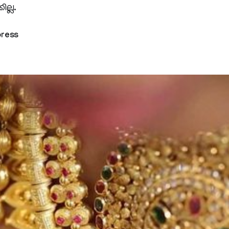
ല്ല.
press