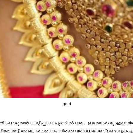
gold
ഒന്നുമുതല്‍ വാറ്റ് പ്രാബല്യത്തില്‍ വരും. ഇതോടെ യുഎഇയില്‍
് റിപ്പോര്‍ട്ട്. അഞ്ചു ശതമാനം നിരക്കു വര്‍ധനയാണ് ഉണ്ടാവുക.