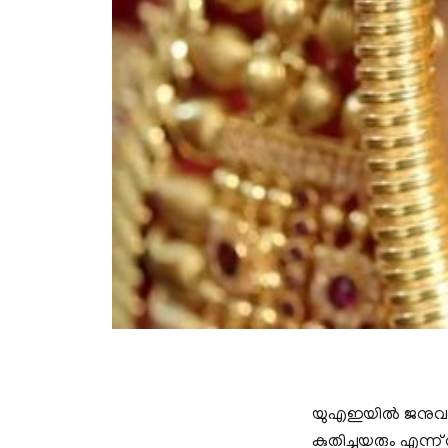
യുഎഇയില്‍ ജനുവരി 
കുതിച്ചുയരും എന്ന