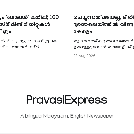
ും 'ബാലൻ' കുതിപ്പ്; 100
പെയ്യുന്നത് മഴയല്ല, ഭീ
്ട്രീമിങ് മിനിറ്റുകൾ
ദുരന്തപ്പെയ്ത്തിൽ വീണ്ടും
ചിത്രം
കേരളം
ളിൽ മികച്ച പ്രേക്ഷക-നിരൂപക
ആകാശത്ത് കറുത്ത മേഘങ്ങൾ
േടിയ 'ബാലൻ' ഒടിടി
ഉരുണ്ടുകൂടുമ്പോൾ മലയാളിക്ക്
ഷവും ശ്രദ്ധേയമായ മുന്നേറ്റം
ആഹ്ലാദമല്ല, ഉള്ളിൽ ഭയത്തിന്റ
05 Aug 2026
 സീ5-ൽ
വിറയലാണ്. മഴ ഒരുകാലത്ത്
സമൃദ്ധിയുടെയും പ്
PravasiExpress
A bilingual Malayalam, English Newspaper