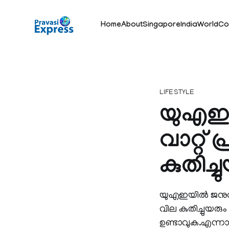
Home
About
Singapore
India
World
Co
LIFESTYLE
യുഎഇയി
വാറ്റ് 
കുതിച്ച
യുഎഇയില്‍ ജനുവര
വില കുതിച്ചുയരും
ഉണ്ടാവുക.എന്നാല