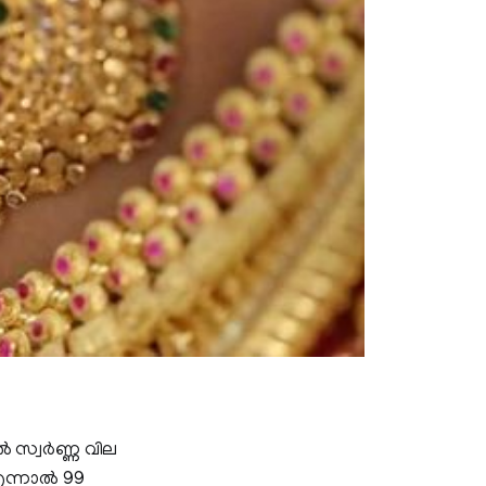
 സ്വര്‍ണ്ണ വില
എന്നാല്‍ 99