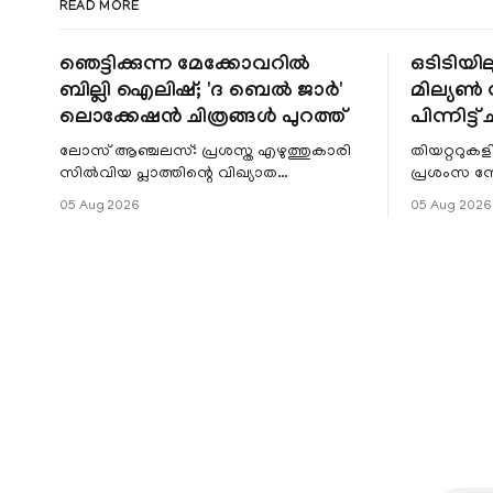
READ MORE
ഞെട്ടിക്കുന്ന മേക്കോവറിൽ
ഒടിടിയില
ബില്ലി ഐലിഷ്; 'ദ ബെൽ ജാർ'
മില്യൺ സ
ലൊക്കേഷൻ ചിത്രങ്ങൾ പുറത്ത്
പിന്നിട്ട് 
ലോസ് ആഞ്ചലസ്: പ്രശസ്ത എഴുത്തുകാരി
തിയറ്ററുക
സിൽവിയ പ്ലാത്തിന്റെ വിഖ്യാത
പ്രശംസ ന
നോവലിനെ ആസ്പദമാക്കി ഒരുങ്ങുന്ന 'ദ
റിലീസിനുശേ
05 Aug 2026
05 Aug 2026
ബെൽ ജാർ' എന്ന ചിത്രത്തി
തുടരുന്നു.