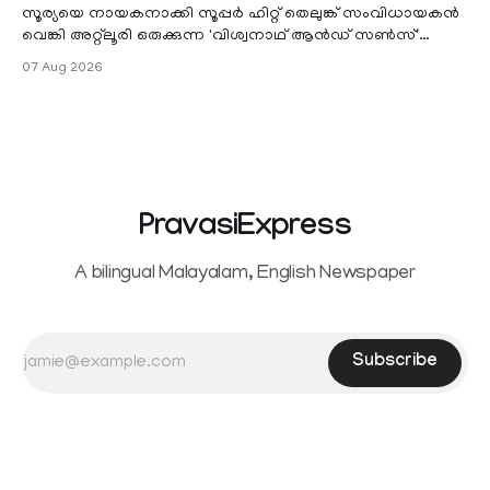
the petition,
സൂര്യയെ നായകനാക്കി സൂപ്പർ ഹിറ്റ് തെലുങ്ക് സംവിധായകൻ
വെങ്കി അറ്റ്ലൂരി ഒരുക്കുന്ന 'വിശ്വനാഥ് ആൻഡ് സൺസ്'
കേരളത്തിലെ പ്രീ റിലീസ്
07 Aug 2026
PravasiExpress
A bilingual Malayalam, English Newspaper
Subscribe