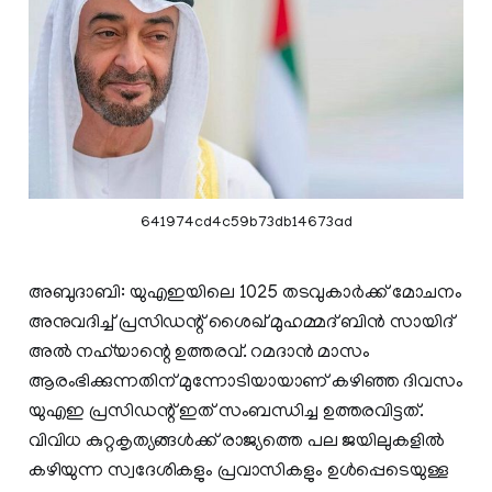
641974cd4c59b73db14673ad
അബുദാബി: യുഎഇയിലെ 1025 തടവുകാര്‍ക്ക് മോചനം
അനുവദിച്ച് പ്രസിഡന്റ് ശൈഖ് മുഹമ്മദ് ബിന്‍ സായിദ്
അല്‍ നഹ്‍യാന്റെ ഉത്തരവ്. റമദാന്‍ മാസം
ആരംഭിക്കുന്നതിന് മുന്നോടിയായാണ് കഴിഞ്ഞ ദിവസം
യുഎഇ പ്രസിഡന്റ് ഇത് സംബന്ധിച്ച ഉത്തരവിട്ടത്.
വിവിധ കുറ്റകൃത്യങ്ങള്‍ക്ക് രാജ്യത്തെ പല ജയിലുകളില്‍
കഴിയുന്ന സ്വദേശികളും പ്രവാസികളും ഉള്‍പ്പെടെയുള്ള