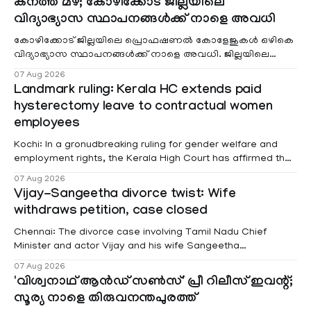
കനത്ത മഴ; കോഴിക്കോട് ജില്ലയിലെ
വിദ്യാഭ്യാസ സ്ഥാപനങ്ങൾക്ക് നാളെ അവധി
കോഴിക്കോട് ജില്ലയിലെ പ്രൊഫഷണൽ കോളേജുകൾ ഒഴികെ
വിദ്യാഭ്യാസ സ്ഥാപനങ്ങൾക്ക് നാളെ അവധി. ജില്ലയിലെ
മലയോര- തീരദേശ മേഖലകളിലും മറ്റും ശക്തമായ മഴയു
07 Aug 2026
Landmark ruling: Kerala HC extends paid
hysterectomy leave to contractual women
employees
Kochi: In a gronudbreaking ruling for gender welfare and
employment rights, the Kerala High Court has affirmed that
female contractual staff employed in government-funded
07 Aug 2026
projects are eligible for paid medical leave following
Vijay-Sangeetha divorce twist: Wife
hysterectomy surgery under the Kerala Service Rules
withdraws petition, case closed
(KSR). The court noted that since essential benefits like
maternity
Chennai: The divorce case involving Tamil Nadu Chief
Minister and actor Vijay and his wife Sangeetha
Sowrnalingam has taken a new turn after Sangeetha
07 Aug 2026
Sowrnalingam has taken a new turn after Sangeetha
'വിശ്വനാഥ് ആൻഡ് സൺസ്' പ്രീ റിലീസ് ഇവന്റ്;
reportedly withdrew the divorce petition she had filed
സൂര്യ നാളെ തിരുവനന്തപുരത്ത്
seeking separation from Vijay. Following the withdrawal of