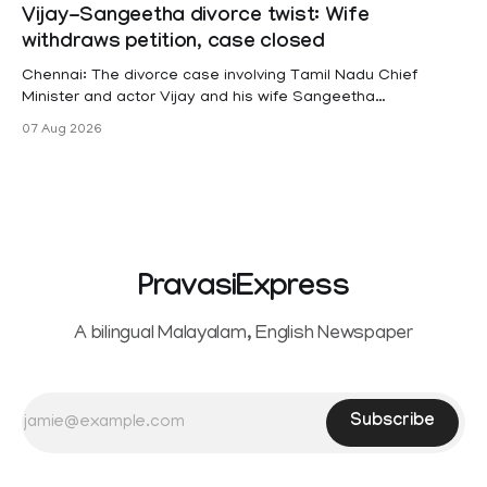
projects are eligible for paid medical leave following
Vijay-Sangeetha divorce twist: Wife
hysterectomy surgery under the Kerala Service Rules
withdraws petition, case closed
(KSR). The court noted that since essential benefits like
maternity
Chennai: The divorce case involving Tamil Nadu Chief
Minister and actor Vijay and his wife Sangeetha
Sowrnalingam has taken a new turn after Sangeetha
07 Aug 2026
Sowrnalingam has taken a new turn after Sangeetha
reportedly withdrew the divorce petition she had filed
seeking separation from Vijay. Following the withdrawal of
the petition,
PravasiExpress
A bilingual Malayalam, English Newspaper
Subscribe