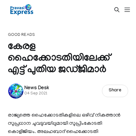
GOOD READS
കേരള
ഹൈക്കോടതിയിലേക്ക്
എട്ട് പുതിയ ജഡ്ജിമാര്‍
News Desk
Share
04 Sep 2021
രാജ്യത്തെ ഹൈക്കോടതികളിലെ ഒഴിവ് നികത്താന്‍
സുപ്രധാന ചുവടുവയ്പ്പുമായി സുപ്രിംകോടതി
കൊളിജിയം. അലഹബാദ് ഹൈക്കോടതി