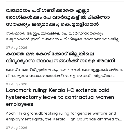
വരുമാനം പരിഗണിക്കാതെ എല്ലാ
രോഗികൾക്കും പേ വാർഡുകളിൽ ചികിത്സാ
സൗകര്യം ലഭ്യമാക്കും; കെ.മുരളീധരൻ
സർക്കാർ ആശുപത്രികളിലെ പേ വാർഡ് സൗകര്യം
ലഭ്യമാകാൻ ഇനി വരുമാന പരിധിയുടെ മാനദണ്ഡമാക്കില്ല.
വരുമാനം പരിഗണിക്കാതെ എല്ലാ രോഗികൾക്കും പേ വാർഡു
07 Aug 2026
കനത്ത മഴ; കോഴിക്കോട് ജില്ലയിലെ
വിദ്യാഭ്യാസ സ്ഥാപനങ്ങൾക്ക് നാളെ അവധി
കോഴിക്കോട് ജില്ലയിലെ പ്രൊഫഷണൽ കോളേജുകൾ ഒഴികെ
വിദ്യാഭ്യാസ സ്ഥാപനങ്ങൾക്ക് നാളെ അവധി. ജില്ലയിലെ
മലയോര- തീരദേശ മേഖലകളിലും മറ്റും ശക്തമായ മഴയു
07 Aug 2026
Landmark ruling: Kerala HC extends paid
hysterectomy leave to contractual women
employees
Kochi: In a gronudbreaking ruling for gender welfare and
employment rights, the Kerala High Court has affirmed that
female contractual staff employed in government-funded
07 Aug 2026