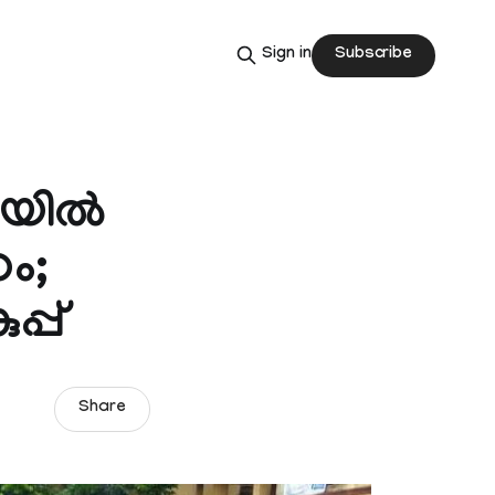
Subscribe
Sign in
ിയിൽ
ം;
്പ്
Share