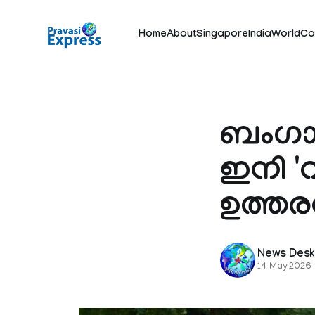
Home
About
Singapore
India
World
Co
ബം​ഗാ
ഇനി '
ഉത്തരവ
News Des
14 May 2026