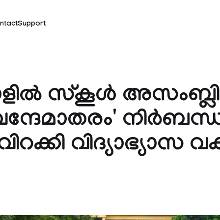
ntact
Support
ളിൽ സ്കൂൾ അസംബ്ല
വന്ദേമാതരം' നിർബന്ധ
ിറക്കി വിദ്യാഭ്യാസ വകുപ
k