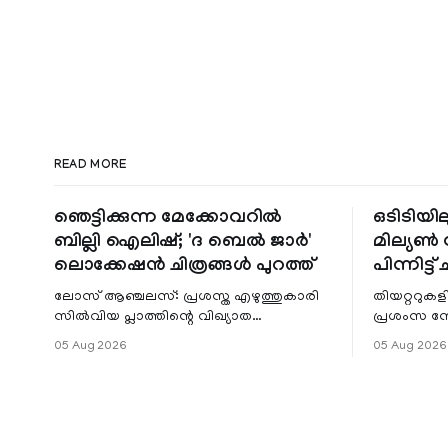
READ MORE
ഞെട്ടിക്കുന്ന മേക്കോവറിൽ
ഒടിടിയില
ബില്ലി ഐലിഷ്; 'ദ ബെൽ ജാർ'
മില്യൺ സ
ലൊക്കേഷൻ ചിത്രങ്ങൾ പുറത്ത്
പിന്നിട്ട് 
ലോസ് ആഞ്ചലസ്: പ്രശസ്ത എഴുത്തുകാരി
തിയറ്ററുക
സിൽവിയ പ്ലാത്തിന്റെ വിഖ്യാത
പ്രശംസ ന
നോവലിനെ ആസ്പദമാക്കി ഒരുങ്ങുന്ന 'ദ
റിലീസിനുശേ
05 Aug 2026
05 Aug 2026
ബെൽ ജാർ' എന്ന ചിത്രത്തി
തുടരുന്നു.