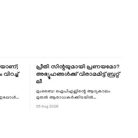
തിയാണ്;
പ്രീതി സിന്റയുമായി പ്രണയമോ?
 വിറച്ച്
അഭ്യൂഹങ്ങൾക്ക് വിരാമമിട്ട് ബ്രറ്റ്
ലീ
മുംബൈ: ഐപിഎല്ലിന്റെ ആദ്യകാലം
 ഇപ്പോൾ
മുതൽ ആരാധകർക്കിടയിൽ
െ
പ്രചരിച്ചിരുന്ന പ്രീതി സിന്റയുമായുള്ള
05 Aug 2026
പ്രണയ അഭ്യൂഹങ്ങൾ തള്ളി മുൻ
ഓസ്ട്രേലിയൻ പേ