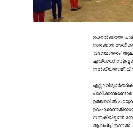
കൊൽക്കത്ത: പശ്ചി
സർക്കാർ അധികാര
'വന്ദേമാതരം' ആല
എയ്ഡഡ് സ്കൂ‌ളു
നൽകിയതായി വിദ്യാ
എല്ലാ വിദ്യാർത്
പാലിക്കുന്നുണ്ട
ഉത്തരവിൽ പറയുന്ന
ഉറപ്പാക്കുന്നതിന
നൽകിയിട്ടുണ്ട്.
ആലപിച്ചിരുന്നത്.