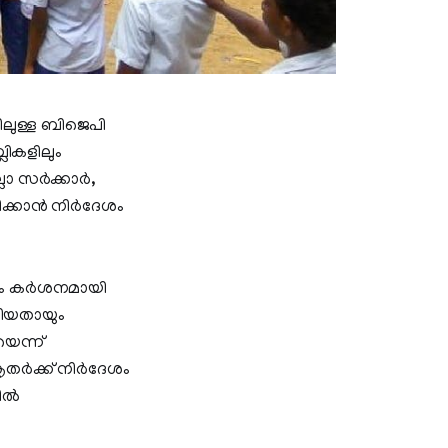
ിലുള്ള ബിജെപി
ികളിലും
ലാ സർക്കാർ,
ിക്കാൻ നിർദേശം
േശം കർശനമായി
കിയതായും
യെന്ന്
കൃതർക്ക് നിർദേശം
ളിൽ