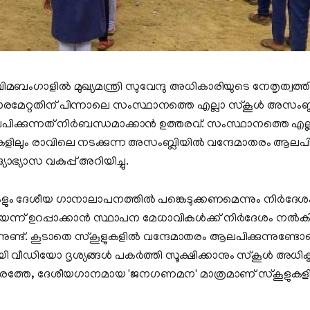
മബംഗാളിൽ മുഖ്യമന്ത്രി സുവേന്ദു അധികാരിയുടെ നേതൃത്വത്ത
മേറ്റതിന് പിന്നാലെ സംസ്ഥാനത്തെ എല്ലാ സ്‌കൂൾ അസംബ്ല
പിക്കുന്നത് നിർബന്ധമാക്കാൻ ഉത്തരവ്. സംസ്ഥാനത്തെ എല്
കളിലും രാവിലെ നടക്കുന്ന അസംബ്ലിയിൽ വന്ദേമാതരം ആലപ
ഭ്യാസ വകുപ്പ് അറിയിച്ചു.
ഥികളും ദേശീയ ഗാനാലാപനത്തിൽ പങ്കെടുക്കണമെന്നും നിർദ
ോയെന്ന് ഉറപ്പാക്കാൻ സ്ഥാപന മേധാവികൾക്ക് നിർദേശം നൽ
ുണ്ട്. കൂടാതെ സ്‌കൂളുകളിൽ വന്ദേമാതരം ആലപിക്കുന്നുണ്ടോ
ായി വീഡിയോ ദൃശ്യങ്ങൾ പകർത്തി സൂക്ഷിക്കാനും സ്കൂൾ അധി
 നേരത്തേ, ദേശീയഗാനമായ 'ജനഗണമന' മാത്രമാണ് സ്‌കൂളുക