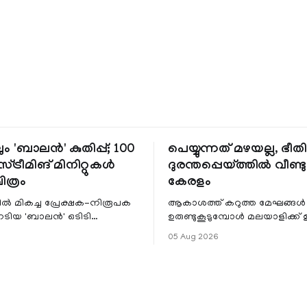
ും 'ബാലൻ' കുതിപ്പ്; 100
പെയ്യുന്നത് മഴയല്ല, ഭീ
്ട്രീമിങ് മിനിറ്റുകൾ
ദുരന്തപ്പെയ്ത്തിൽ വീണ്ടും
ചിത്രം
കേരളം
ളിൽ മികച്ച പ്രേക്ഷക-നിരൂപക
ആകാശത്ത് കറുത്ത മേഘങ്ങൾ
േടിയ 'ബാലൻ' ഒടിടി
ഉരുണ്ടുകൂടുമ്പോൾ മലയാളിക്ക്
ഷവും ശ്രദ്ധേയമായ മുന്നേറ്റം
ആഹ്ലാദമല്ല, ഉള്ളിൽ ഭയത്തിന്റ
05 Aug 2026
 സീ5-ൽ
വിറയലാണ്. മഴ ഒരുകാലത്ത്
സമൃദ്ധിയുടെയും പ്