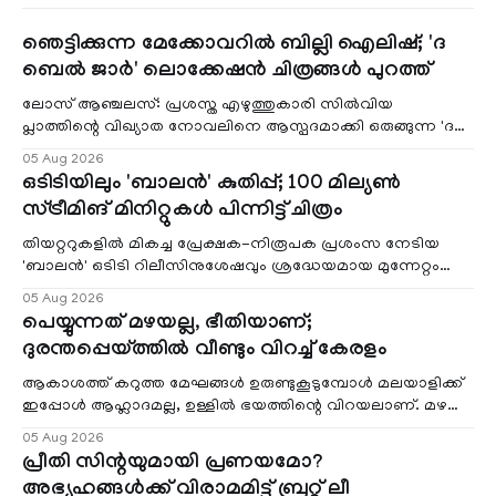
ഞെട്ടിക്കുന്ന മേക്കോവറിൽ ബില്ലി ഐലിഷ്; 'ദ
ബെൽ ജാർ' ലൊക്കേഷൻ ചിത്രങ്ങൾ പുറത്ത്
ലോസ് ആഞ്ചലസ്: പ്രശസ്ത എഴുത്തുകാരി സിൽവിയ
പ്ലാത്തിന്റെ വിഖ്യാത നോവലിനെ ആസ്പദമാക്കി ഒരുങ്ങുന്ന 'ദ
ബെൽ ജാർ' എന്ന ചിത്രത്തി
05 Aug 2026
ഒടിടിയിലും 'ബാലൻ' കുതിപ്പ്; 100 മില്യൺ
സ്ട്രീമിങ് മിനിറ്റുകൾ പിന്നിട്ട് ചിത്രം
തിയറ്ററുകളിൽ മികച്ച പ്രേക്ഷക-നിരൂപക പ്രശംസ നേടിയ
'ബാലൻ' ഒടിടി റിലീസിനുശേഷവും ശ്രദ്ധേയമായ മുന്നേറ്റം
തുടരുന്നു. സീ5-ൽ
05 Aug 2026
പെയ്യുന്നത് മഴയല്ല, ഭീതിയാണ്;
ദുരന്തപ്പെയ്ത്തിൽ വീണ്ടും വിറച്ച് കേരളം
ആകാശത്ത് കറുത്ത മേഘങ്ങൾ ഉരുണ്ടുകൂടുമ്പോൾ മലയാളിക്ക്
ഇപ്പോൾ ആഹ്ലാദമല്ല, ഉള്ളിൽ ഭയത്തിന്റെ വിറയലാണ്. മഴ
ഒരുകാലത്ത് സമൃദ്ധിയുടെയും പ്
05 Aug 2026
പ്രീതി സിന്റയുമായി പ്രണയമോ?
അഭ്യൂഹങ്ങൾക്ക് വിരാമമിട്ട് ബ്രറ്റ് ലീ