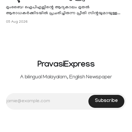
മുംബൈ: ഐപിഎല്ലിന്റെ ആദ്യകാലം മുതൽ
ആരാധകർക്കിടയിൽ പ്രചരിച്ചിരുന്ന പ്രീതി സിന്റയുമായുള്ള
പ്രണയ അഭ്യൂഹങ്ങൾ തള്ളി മുൻ ഓസ്ട്രേലിയൻ പേ
05 Aug 2026
PravasiExpress
A bilingual Malayalam, English Newspaper
Subscribe