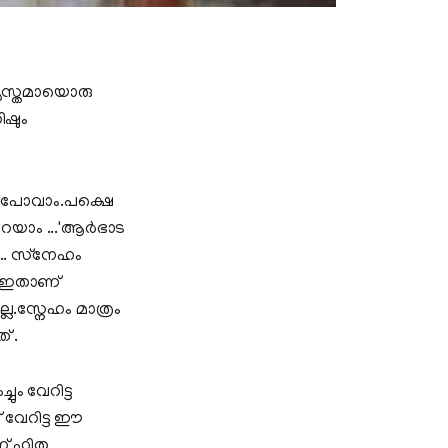
യത്യസ്തമായൊരു
ിഷും
കും പോവാം.പക്ഷെ
ാം ...'ആര്‍ഭാട
… സ്‌നേഹം
.’.ഇതാണ്
ല.സ്നേഹം മാത്രം
് .
ും വേറിട്ട
് വേറിട്ട ഈ
് ഹിത.