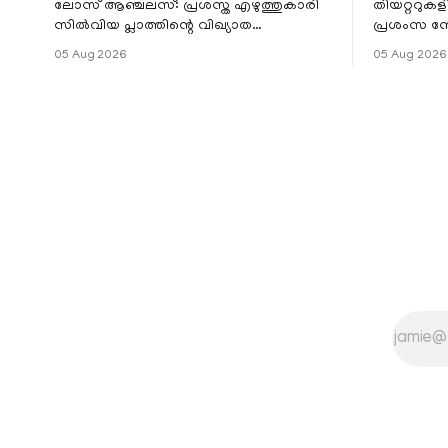
ലോസ് ആഞ്ചലസ്: പ്രശസ്ത എഴുത്തുകാരി
തിയറ്ററുക
സിൽവിയ പ്ലാത്തിന്റെ വിഖ്യാത
പ്രശംസ ന
നോവലിനെ ആസ്പദമാക്കി ഒരുങ്ങുന്ന 'ദ
റിലീസിനുശേ
05 Aug 2026
05 Aug 2026
ബെൽ ജാർ' എന്ന ചിത്രത്തി
തുടരുന്നു.