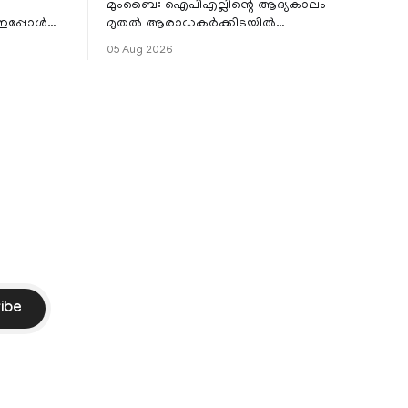
മുംബൈ: ഐപിഎല്ലിന്റെ ആദ്യകാലം
 ഇപ്പോൾ
മുതൽ ആരാധകർക്കിടയിൽ
െ
പ്രചരിച്ചിരുന്ന പ്രീതി സിന്റയുമായുള്ള
05 Aug 2026
പ്രണയ അഭ്യൂഹങ്ങൾ തള്ളി മുൻ
ഓസ്ട്രേലിയൻ പേ
ibe