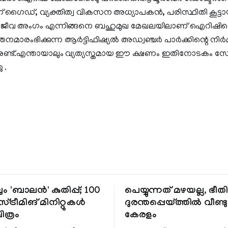
കിംഗ് ഗൈഡ്, വ്യക്തിത്വ വികസന അധ്യാപകന്‍, പരിസ്ഥിതി കൂട്
 സജീവ അംഗം എന്നിങ്ങനെ ബഹുമുഖ മേഖലയിലാണ് ഐറിഷിന്റെ 
ത്തനമാരംഭിക്കുന്ന ആര്‍ട്ടിഫിഷ്യല്‍ അഡ്വഞ്ചര്‍ പാര്‍ക്കിന്റെ നി
നുണ്ട്.എന്തായാലും വ്യത്യസ്തമായ ഈ ക്ഷണം ഇതിനോടകം സ
 .
ും 'ബാലൻ' കുതിപ്പ്; 100
പെയ്യുന്നത് മഴയല്ല, ഭീ
്ട്രീമിങ് മിനിറ്റുകൾ
ദുരന്തപ്പെയ്ത്തിൽ വീണ്ടും
ചിത്രം
കേരളം