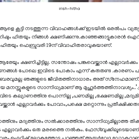
irish-hitha
്ചു ആളെ കൂട്ടി നടത്തുന്ന വിവാഹങ്ങള്‍ക്ക് ഇടയില്‍ ഒരല്‍പം വ്
ും ഹിതയും നിങ്ങള്‍ ക്ഷണിക്കുന്നു.കാഞ്ഞങ്ങാട്ടുകാരന്‍ ഐറ
ി ഹിതയും ഫെബ്രുവരി 19ന് വിവാഹിതരാവുകയാണ്.
യും ക്ഷണിച്ചിട്ടില്ല. സന്തോഷം പങ്കുവെയ്ക്കാന്‍ എല്ലാവര്‍ക്
്ങള്‍ പോലെ ഇവിടെ പോകാം എന്ന് കരുതണ്ട .കാരണം പറയ
വുമല്ല ഞങ്ങളുടെ ജീവിതത്തിനാധാരം അത് സ്‌നേഹമാണ്
ിയ മനസ്സുകളുടെ സാന്നിധ്യമാണ് ആ മുഹൂര്‍ത്തത്തിനാവശ്യം.
െ കല്യാണത്തിനു പൊന്നില്ല ,പണമില്ല ,ഭക്ഷണമില്ല ,മദ്യമില്
ക്കാന്‍ എല്ലാവര്‍ക്കും പോവാം,പക്ഷെ മറ്റൊന്നും പ്രതീക്ഷിക്കരുത
്തിനും മദ്യത്തിനും സല്‍ക്കാരത്തിനും സാന്നിധ്യമില്ലാത്ത തികച്ച
െ എല്ലാവര്‍ക്കും ഒരു മരത്തൈ നല്‍കും. ഫേസ്ബുക്കിലൂടെയാണ
വിവരം ഐറിഷ് ലോകത്തോടു പറഞ്ഞത്.ആയൂര്‍വേദ ഡോക്ടറാണ