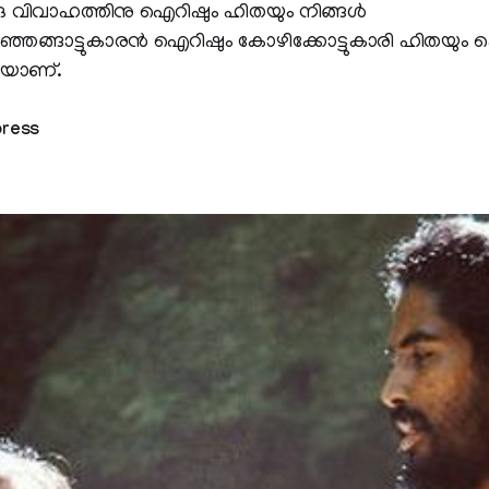
ു വിവാഹത്തിനു ഐറിഷും ഹിതയും നിങ്ങള്‍
ാഞ്ഞങ്ങാട്ടുകാരന്‍ ഐറിഷും കോഴിക്കോട്ടുകാരി ഹിതയും 
യാണ്.
press