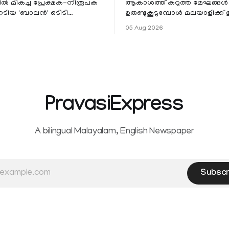
ളിൽ മികച്ച പ്രേക്ഷക-നിരൂപക
ആകാശത്ത് കറുത്ത മേഘങ്ങൾ
േടിയ 'ബാലൻ' ഒടിടി
ഉരുണ്ടുകൂടുമ്പോൾ മലയാളിക്ക്
ഷവും ശ്രദ്ധേയമായ മുന്നേറ്റം
ആഹ്ലാദമല്ല, ഉള്ളിൽ ഭയത്തിന്റ
05 Aug 2026
 സീ5-ൽ
വിറയലാണ്. മഴ ഒരുകാലത്ത്
സമൃദ്ധിയുടെയും പ്
PravasiExpress
A bilingual Malayalam, English Newspaper
Subscr