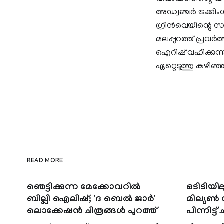
അഡ്വഞ്ചര്‍ ട്രക്
ഗ്രീന്‍വെയിന്റെ
മലപ്പുറത്ത് പ്രവര്‍
ഐറിഷ് വഹിക്കുന്
ഏറ്റെടുത്തു കഴിഞ്ഞു
READ MORE
ഞെട്ടിക്കുന്ന മേക്കോവറിൽ
ഒടിടിയില
ബില്ലി ഐലിഷ്; 'ദ ബെൽ ജാർ'
മില്യൺ സ
ലൊക്കേഷൻ ചിത്രങ്ങൾ പുറത്ത്
പിന്നിട്ട് 