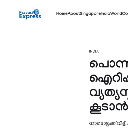
Home
About
Singapore
India
World
Co
INDIA
പൊന്നി
ഐറിഷും
വ്യത്
കൂടാന്
നാടൊട്ടുക്ക് വിള