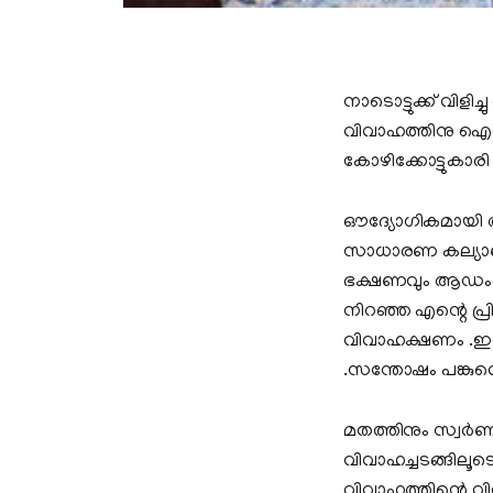
നാടൊട്ടുക്ക് വിളിച
വിവാഹത്തിനു ഐറിഷ
കോഴിക്കോട്ടുകാര
ഔദ്യോഗികമായി ആരേ
സാധാരണ കല്യാണങ
ഭക്ഷണവും ആഡംബര
നിറഞ്ഞ എന്റെ പ്ര
വിവാഹക്ഷണം .ഇവിട
.സന്തോഷം പങ്കുവെയ്
മതത്തിനും സ്വര്‍ണത
വിവാഹച്ചടങ്ങിലൂട
വിവാഹത്തിന്റെ 