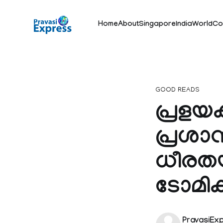
Home
About
Singapore
India
World
Co
GOOD READS
പ്രളയ
പ്രശാന
ധീരതയ
ടോമിക
PravasiEx