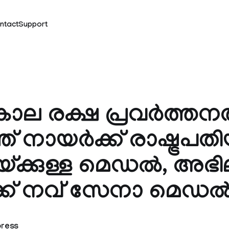
ntact
Support
കാല രക്ഷ പ്രവർത്തനത
്ത് നായർക്ക് രാഷ്ട്രപത
്ക്കുള്ള മെഡൽ, അഭി
്ക് നവ് സേനാ മെഡ
press