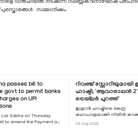
ു. നാളെ ഡൽഹിയിൽ നടക്കുന്ന റിപ്പബ്ലിക് ദിനാഘോഷ പരിപാടി
് പുരസ്കാരങ്ങൾ സമ്മാനിക്കും.
a passes bill to
റിവഞ്ച് സ്റ്റോറിയുമായി
e govt to permit banks
ഹാഷ്മി; 'ആവാരാപ്പൻ 2'
charges on UPI
ട്രെയ്‌ലർ പുറത്ത്
tions
ഇമ്രാൻ ഹാഷ്മിയെ കേന്ദ്ര
കഥാപാത്രമാക്കി നിതിൻ കാക
: Lok Sabha on Thursday
ഒരുക്കുന്ന ഏറ്റവും പുതിയ ചിത്
ill to amend the Payment and
06 Aug 2026
'ആവാരാപ്പൻ 2'. ഐഎംഡിബി 
 Systems Act, 2007 that
 the government to permit