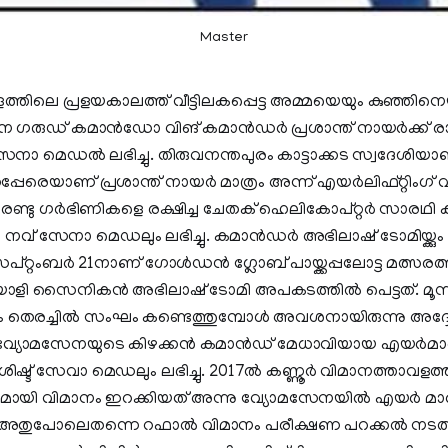
Master
്തിലെ പ്രളയകാലത്ത് വീട്ടിലകപ്പെട്ട അമ്മയെയും കുഞ്ഞിനെ
േന ഗരുഡ് കമാൻഡോ വിങ് കമാൻഡർ പ്രശാന്ത് നായർക്ക് രാഷ
ുസേനാ മെഡൽ ലഭിച്ചു. തിരുവനന്തപുരം കാട്ടാക്കട സ്വദേശിയാണ്
പേരെയാണ് പ്രശാന്ത് നായർ മാത്രം അന്ന് എയർലിഫ്റ്റിംഗ് 
ത്. രണ്ടു ഗർഭിണികളെ രക്ഷിച്ച ചേതക് ഹെലികോപ്റ്റർ സാര
ക്കുള്ള നവ് സേനാ മെഡലും ലഭിച്ചു. കമാൻഡർ അഭിലാഷ് ടോമിയ്
െപ്റ്റംബര്‍ 21നാണ് ഗോള്‍ഡന്‍ ഗ്ലോബ് പായ്ക്കപ്പലോട്ട മത്സരത്
ാളി സൈനികന്‍ അഭിലാഷ് ടോമി അപകടത്തില്‍ പെട്ടത്. മൂന്
തെരച്ചില്‍ സംഘം കണ്ടെത്തുമ്പോള്‍ അവശനായിരുന്നു അദ്
. വ്യോമസേനയുടെ കിഴക്കൻ കമാൻഡ് മേധാവിയായ എയർമ
വിശിഷ്ട് സേവാ മെഡലും ലഭിച്ചു. 2017ൽ കണ്ണൂർ വിമാനത്താവളത്
ായി വിമാനം ഇറക്കിയത് അന്നു വ്യോമസേനയിൽ എയർ മ
്നു. അതുപോലെതന്നെ റഫാൽ വിമാനം പരീക്ഷണ പറക്കൽ നടത്