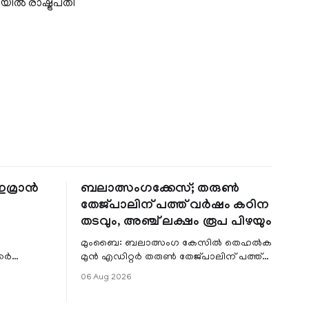
യിൽ രാഷ്ട്രപതി
 ഇമ്രാൻ
ബലാത്സംഗക്കേസ്; തരുൺ
തേജ്‌പാലിന് പത്ത് വർഷം കഠിന
തടവും, അഞ്ച് ലക്ഷം രൂപ പിഴയും
മുംബൈ: ബലാത്സംഗ കേസിൽ തെഹൽക
്കർ
മുൻ എഡിറ്റർ തരുൺ തേജ്‌പാലിന് പത്ത്
രമാണ്
വർഷം കഠിന തടവും അഞ്ചു ലക്ഷം രൂപ
06 Aug 2026
പട്ടിക
പിഴയും. ബോംബെ ഹൈക്കോടതിയാണ്
ശിക്ഷ വിധി