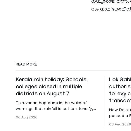
നമ്പ്യാരായിരുന്ന
റാം നാഥ് കോവിന്ദ
READ MORE
Kerala rain holiday: Schools,
Lok Sabh
colleges closed in multiple
authoris
districts on August 7
to levy 
transac
Thiruvananthapuram: In the wake of
warnings that rainfall is set to intensify,
New Delhi 
a holiday has been declared on
passed a B
06 Aug 2026
Friday for educational institutions across
Settlement
06 Aug 2026
Pathanamthitta, Alappuzha, Kottayam,
authorises