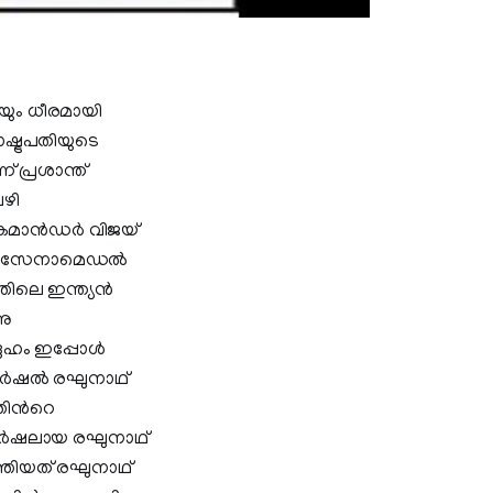
യും ധീരമായി
്ട്രപതിയുടെ
 പ്രശാന്ത്
വഴി
ഥി കമാൻഡർ വിജയ്
ക്കും സേനാമെഡൽ
തിലെ ഇന്ത്യന്‍
നു
ദേഹം ഇപ്പോൾ
ാർഷൽ രഘുനാഥ്
തിന്‍റെ
ാർഷലായ രഘുനാഥ്
തിയത് രഘുനാഥ്