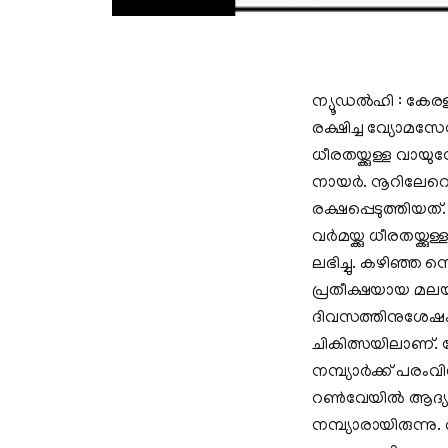
ന്യൂഡൽഹി : കേരളത
രക്ഷിച്ച വ്യോമസ
ധീരതയ്ക്കുള്ള വായ
നായർ. നൂറിലേറെപ്
രക്ഷപ്പെടുത്തിയ
വർമയ്ക്കു ധീരതയ്
ലഭിച്ചു. കഴിഞ്ഞ സ
പ്രതീക്ഷയായ മലയ
ദിവസത്തിനുശേഷം 
ചികിത്സയിലാണ്
നമ്പ്യാർക്ക് പരം
റൺവേയിൽ ആദ്യമ
നമ്പ്യാരായിരുന