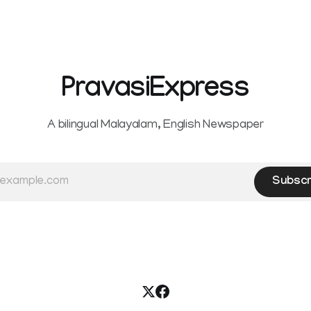
other service providers to
es on payments through
yments interface (UPI) and
fied electronic payment
des. The amendment passed by the
PravasiExpress
A bilingual Malayalam, English Newspaper
Subscr