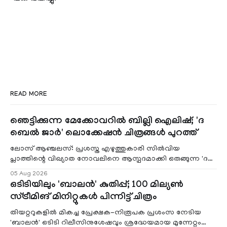
READ MORE
ഞെട്ടിക്കുന്ന മേക്കോവറിൽ ബില്ലി ഐലിഷ്; 'ദ
ബെൽ ജാർ' ലൊക്കേഷൻ ചിത്രങ്ങൾ പുറത്ത്
ലോസ് ആഞ്ചലസ്: പ്രശസ്ത എഴുത്തുകാരി സിൽവിയ
പ്ലാത്തിന്റെ വിഖ്യാത നോവലിനെ ആസ്പദമാക്കി ഒരുങ്ങുന്ന 'ദ
ബെൽ ജാർ' എന്ന ചിത്രത്തി
05 Aug 2026
ഒടിടിയിലും 'ബാലൻ' കുതിപ്പ്; 100 മില്യൺ
സ്ട്രീമിങ് മിനിറ്റുകൾ പിന്നിട്ട് ചിത്രം
തിയറ്ററുകളിൽ മികച്ച പ്രേക്ഷക-നിരൂപക പ്രശംസ നേടിയ
'ബാലൻ' ഒടിടി റിലീസിനുശേഷവും ശ്രദ്ധേയമായ മുന്നേറ്റം