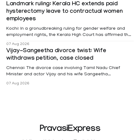
Landmark ruling: Kerala HC extends paid
hysterectomy leave to contractual women
employees
Kochi: In a gronudbreaking ruling for gender welfare and
employment rights, the Kerala High Court has affirmed that
female contractual staff employed in government-funded
07 Aug 2026
projects are eligible for paid medical leave following
Vijay-Sangeetha divorce twist: Wife
hysterectomy surgery under the Kerala Service Rules
withdraws petition, case closed
(KSR). The court noted that since essential benefits like
maternity
Chennai: The divorce case involving Tamil Nadu Chief
Minister and actor Vijay and his wife Sangeetha
Sowrnalingam has taken a new turn after Sangeetha
07 Aug 2026
Sowrnalingam has taken a new turn after Sangeetha
reportedly withdrew the divorce petition she had filed
seeking separation from Vijay. Following the withdrawal of
the petition,
PravasiExpress