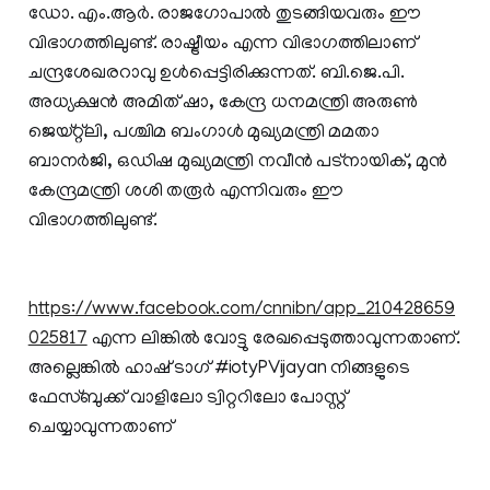
ഡോ. എം.ആര്‍. രാജഗോപാല്‍ തുടങ്ങിയവരും ഈ
വിഭാഗത്തിലുണ്ട്. രാഷ്ട്രീയം എന്ന വിഭാഗത്തിലാണ്
ചന്ദ്രശേഖരറാവു ഉള്‍പ്പെട്ടിരിക്കുന്നത്. ബി.ജെ.പി.
അധ്യക്ഷന്‍ അമിത് ഷാ, കേന്ദ്ര ധനമന്ത്രി അരുണ്‍
ജെയ്റ്റ്‌ലി, പശ്ചിമ ബംഗാള്‍ മുഖ്യമന്ത്രി മമതാ
ബാനര്‍ജി, ഒഡിഷ മുഖ്യമന്ത്രി നവീന്‍ പട്‌നായിക്, മുന്‍
കേന്ദ്രമന്ത്രി ശശി തരൂര്‍ എന്നിവരും ഈ
വിഭാഗത്തിലുണ്ട്.
https://www.facebook.com/cnnibn/app_210428659
025817
എന്ന ലിങ്കില്‍ വോട്ടു രേഖപ്പെടുത്താവുന്നതാണ്.
അല്ലെങ്കില്‍ ഹാഷ് ടാഗ് #iotyPVijayan നിങ്ങളുടെ
ഫേസ്ബുക്ക് വാളിലോ ട്വിറ്ററിലോ പോസ്റ്റ്‌
ചെയ്യാവുന്നതാണ്