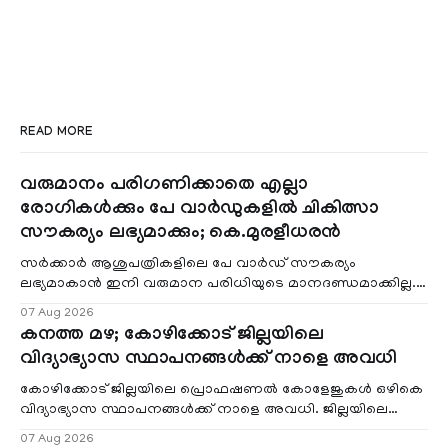
READ MORE
വരുമാനം പരിഗണിക്കാതെ എല്ലാ
രോഗികൾക്കും പേ വാർഡുകളിൽ ചികിത്സാ
സൗകര്യം ലഭ്യമാക്കും; കെ.മുരളീധരൻ
സർക്കാർ ആശുപത്രികളിലെ പേ വാർഡ് സൗകര്യം
ലഭ്യമാകാൻ ഇനി വരുമാന പരിധിയുടെ മാനദണ്ഡമാക്കില്ല.
വരുമാനം പരിഗണിക്കാതെ എല്ലാ രോഗികൾക്കും പേ വാർഡു
07 Aug 2026
കനത്ത മഴ; കോഴിക്കോട് ജില്ലയിലെ
വിദ്യാഭ്യാസ സ്ഥാപനങ്ങൾക്ക് നാളെ അവധി
കോഴിക്കോട് ജില്ലയിലെ പ്രൊഫഷണൽ കോളേജുകൾ ഒഴികെ
വിദ്യാഭ്യാസ സ്ഥാപനങ്ങൾക്ക് നാളെ അവധി. ജില്ലയിലെ
മലയോര- തീരദേശ മേഖലകളിലും മറ്റും ശക്തമായ മഴയു
07 Aug 2026