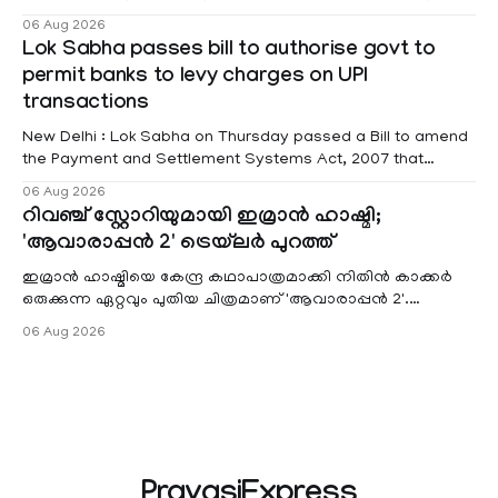
educational institutions across Pathanamthitta, Alappuzha,
06 Aug 2026
Kottayam, Wayanad and Kasaragod districts. Meanwhile, a
Lok Sabha passes bill to authorise govt to
red alert remains in place on Thursday for Kottayam,
permit banks to levy charges on UPI
Pathanamtitta and Idukki districts. Following a red alert on
transactions
New Delhi : Lok Sabha on Thursday passed a Bill to amend
the Payment and Settlement Systems Act, 2007 that
authorises the government to permit banks and other
06 Aug 2026
service providers to levy charges on payments through
റിവഞ്ച് സ്റ്റോറിയുമായി ഇമ്രാൻ ഹാഷ്മി;
unified payments interface (UPI) and other notified
'ആവാരാപ്പൻ 2' ട്രെയ്‌ലർ പുറത്ത്
electronic payment modes. The amendment passed by the
ഇമ്രാൻ ഹാഷ്മിയെ കേന്ദ്ര കഥാപാത്രമാക്കി നിതിൻ കാക്കർ
ഒരുക്കുന്ന ഏറ്റവും പുതിയ ചിത്രമാണ് 'ആവാരാപ്പൻ 2'.
ഐഎംഡിബി പട്ടിക
06 Aug 2026
PravasiExpress