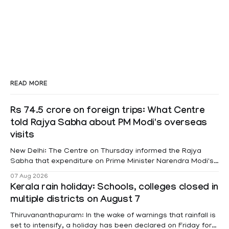
READ MORE
Rs 74.5 crore on foreign trips: What Centre
told Rajya Sabha about PM Modi's overseas
visits
New Delhi: The Centre on Thursday informed the Rajya
Sabha that expenditure on Prime Minister Narendra Modi's
foreign visits has crossed ₹74.5 crore in 2026 so far. The
07 Aug 2026
information was provided by Minister of State for External
Kerala rain holiday: Schools, colleges closed in
Affairs Pabitra Margherita in a written reply to questions
multiple districts on August 7
raised
Thiruvananthapuram: In the wake of warnings that rainfall is
set to intensify, a holiday has been declared on Friday for