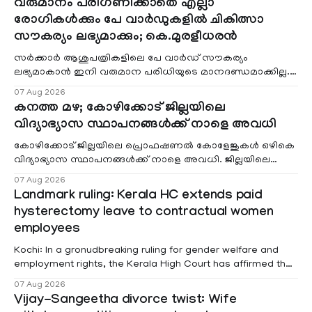
വരുമാനം പരിഗണിക്കാതെ എല്ലാ
രോഗികൾക്കും പേ വാർഡുകളിൽ ചികിത്സാ
സൗകര്യം ലഭ്യമാക്കും; കെ.മുരളീധരൻ
സർക്കാർ ആശുപത്രികളിലെ പേ വാർഡ് സൗകര്യം
ലഭ്യമാകാൻ ഇനി വരുമാന പരിധിയുടെ മാനദണ്ഡമാക്കില്ല.
വരുമാനം പരിഗണിക്കാതെ എല്ലാ രോഗികൾക്കും പേ വാർഡു
07 Aug 2026
കനത്ത മഴ; കോഴിക്കോട് ജില്ലയിലെ
വിദ്യാഭ്യാസ സ്ഥാപനങ്ങൾക്ക് നാളെ അവധി
കോഴിക്കോട് ജില്ലയിലെ പ്രൊഫഷണൽ കോളേജുകൾ ഒഴികെ
വിദ്യാഭ്യാസ സ്ഥാപനങ്ങൾക്ക് നാളെ അവധി. ജില്ലയിലെ
മലയോര- തീരദേശ മേഖലകളിലും മറ്റും ശക്തമായ മഴയു
07 Aug 2026
Landmark ruling: Kerala HC extends paid
hysterectomy leave to contractual women
employees
Kochi: In a gronudbreaking ruling for gender welfare and
employment rights, the Kerala High Court has affirmed that
female contractual staff employed in government-funded
07 Aug 2026
projects are eligible for paid medical leave following
Vijay-Sangeetha divorce twist: Wife
hysterectomy surgery under the Kerala Service Rules