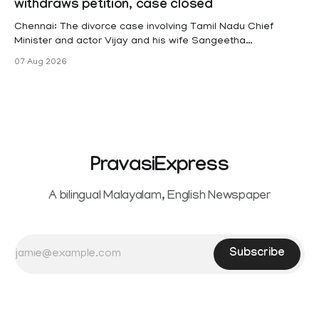
withdraws petition, case closed
(KSR). The court noted that since essential benefits like
maternity
Chennai: The divorce case involving Tamil Nadu Chief
Minister and actor Vijay and his wife Sangeetha
Sowrnalingam has taken a new turn after Sangeetha
07 Aug 2026
Sowrnalingam has taken a new turn after Sangeetha
reportedly withdrew the divorce petition she had filed
seeking separation from Vijay. Following the withdrawal of
the petition,
PravasiExpress
A bilingual Malayalam, English Newspaper
Subscribe