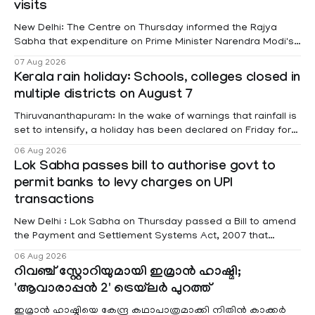
visits
New Delhi: The Centre on Thursday informed the Rajya
Sabha that expenditure on Prime Minister Narendra Modi's
foreign visits has crossed ₹74.5 crore in 2026 so far. The
07 Aug 2026
information was provided by Minister of State for External
Kerala rain holiday: Schools, colleges closed in
Affairs Pabitra Margherita in a written reply to questions
multiple districts on August 7
raised
Thiruvananthapuram: In the wake of warnings that rainfall is
set to intensify, a holiday has been declared on Friday for
educational institutions across Pathanamthitta, Alappuzha,
06 Aug 2026
Kottayam, Wayanad and Kasaragod districts. Meanwhile, a
Lok Sabha passes bill to authorise govt to
red alert remains in place on Thursday for Kottayam,
permit banks to levy charges on UPI
Pathanamtitta and Idukki districts. Following a red alert on
transactions
New Delhi : Lok Sabha on Thursday passed a Bill to amend
the Payment and Settlement Systems Act, 2007 that
authorises the government to permit banks and other
06 Aug 2026
service providers to levy charges on payments through
റിവഞ്ച് സ്റ്റോറിയുമായി ഇമ്രാൻ ഹാഷ്മി;
unified payments interface (UPI) and other notified
'ആവാരാപ്പൻ 2' ട്രെയ്‌ലർ പുറത്ത്
electronic payment modes. The amendment passed by the
ഇമ്രാൻ ഹാഷ്മിയെ കേന്ദ്ര കഥാപാത്രമാക്കി നിതിൻ കാക്കർ