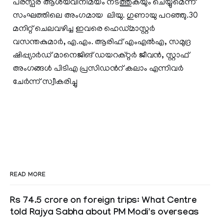
പരസ്പര ആശയവിനിമയം നടത്തുകയും ചെയ്യുമെന്ന്
സംഘത്തിലെ അംഗമായ ലിയു. ഗുണായു പറഞ്ഞു.30
മനിറ്റ് ചെലവഴിച്ച ഇവരെ ഹെഡ്മാസ്റ്റര്‍
വസന്തകുമാര്‍, എ.എം. ആരിഫ് എംഎല്‍എ, സമുദ്ര
ഷിപ്പ്യാര്‍ഡ് മാനെജിങ് ഡയറക്റ്റര്‍ ജീവന്‍, സ്റ്റാഫ്
അംഗങ്ങള്‍ പിടിഎ പ്രസിഡന്‍റ് കലാം എന്നിവര്‍
ചേര്‍ന്ന് സ്വീകരിച്ചു
READ MORE
Rs 74.5 crore on foreign trips: What Centre
told Rajya Sabha about PM Modi's overseas