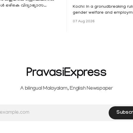
 ഒഴികെ വിദ്യാഭ്യാസ
Kochi: In a gronudbreaking ruli
ങൾക്ക് നാളെ അവധി.
gender welfare and employme
െ മലയോര- തീരദേശ
the Kerala High Court has aff
07 Aug 2026
ം മറ്റും ശക്തമായ മഴയു
female contractual staff emp
government-funded projects a
for paid medical leave followi
hysterectomy surgery under t
Service Rules (KSR). The court noted
that since essential benefits l
maternity
PravasiExpress
A bilingual Malayalam, English Newspaper
Subscr