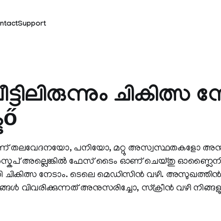
ntact
Support
ട്ടിലിരുന്നും ചികിത്സ ന
ടő
െട്ടന്ന് തലവേദനയോ, പനിയോ, മറ്റു അസ്വസ്ഥതകളോ അനുഭവ
ൈപ് അല്ലെങ്കില്‍ ഫേസ് ടൈം ഓണ് ചെയ്തു ഓണ്ലൈനില്
 ചികിത്സ നേടാം. ടെലെ മെഡിസിന്‍ വഴി. അസുഖത്തിന്
്ങള്‍ വിവരിക്കുന്നത് അനുസരിച്ചോ, സ്ക്രീന്‍ വഴി നിങ