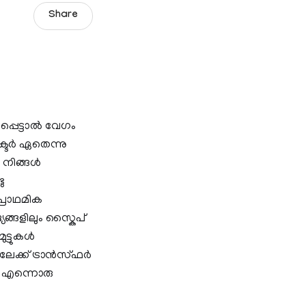
Share
െട്ടാല്‍ വേഗം
ടര്‍ ഏതെന്നു
നിങ്ങള്‍
ു
പ്രാഥമിക
യങ്ങളിലും സ്കൈപ്
ട്ടുകള്‍
്ക് ട്രാന്‍സ്ഫര്‍
ണ്ട എന്നൊരു