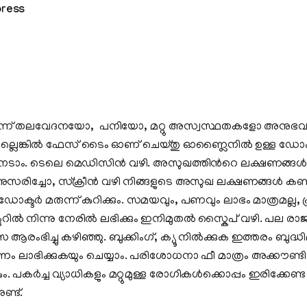
press
ട്ടന്ന് തലവേദനയോ, പനിയോ, മറ്റു അസ്വസ്ഥതകളോ അനുഭവപ്പ
്ലെങ്കില്‍ ഫേസ് ടൈം ഓണ് ചെയ്തു ഓണ്ലൈനില്‍ ഉള്ള ഡോക്
േടാം. ടെലെ മെഡിസിന്‍ വഴി. അസുഖത്തിന്‍റെ ലക്ഷണങ്ങള്‍ 
നുസരിച്ചോ, സ്ക്രീന്‍ വഴി നിങ്ങളുടെ അസുഖ ലക്ഷണങ്ങള്‍ കണ്ട
ക്ടര്‍ മരുന്ന് കുറിക്കും. സമയവും, പണവും ലാഭം മാത്രമല്ല, 
ില്‍ നിന്നു നേരില്‍ ലഭിക്കും ഇനിമുതല്‍ സ്കൈപ് വഴി. പല രാജ്
 ആരംഭിച്ചു കഴിഞ്ഞു. ബുക്കിംഗ്, ക്യൂ നില്‍ക്കുക ഇത്തരം ബുദ്ധിമു
ണം ലാഭിക്കുകയും ചെയ്യാം. പരിശോധനാ ഫീ മാത്രം അക്കൗണ്ടിലേക
ം. പകര്‍ച്ച വ്യാധികളും മറ്റുമുള്ള രോഗികള്‍ക്കൊപ്പം ഇരിക്കേ
്ട്.