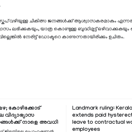
.
 വഴിയുള്ള ചികിത്സ ജനങ്ങള്‍ക്ക് ആശ്വാസകരമാകും എന്നത്
ാസം ലഭിക്കുകയും, യാത്ര കൊണ്ടുള്ള ബുദ്ധിമുട്ട് ഒഴിവാക്കുകയും ച
്ലെങ്കില്‍ നേരിട്ട് ഡോക്ടറെ കാണുന്നതായിരിക്കും ഉചിതം.
ഴ; കോഴിക്കോട്
Landmark ruling: Keral
െ വിദ്യാഭ്യാസ
extends paid hystere
ങ്ങൾക്ക് നാളെ അവധി
leave to contractual 
employees
ട് ജില്ലയിലെ പ്രൊഫഷണൽ