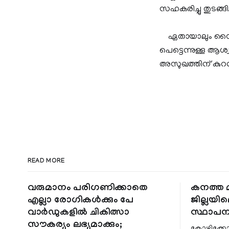
സഹകരിച്ചു തുടങ്ങി
ഏതായാലും സ്കൈപ്
പെട്ടെന്നുള്ള ആശ്വ
അസുഖത്തിന് കുറവില
READ MORE
വരുമാനം പരിഗണിക്കാതെ
കനത്ത മ
എല്ലാ രോഗികൾക്കും പേ
ജില്ലയില
വാർഡുകളിൽ ചികിത്സാ
സ്ഥാപന
സൗകര്യം ലഭ്യമാക്കും;
കോഴിക്കോ