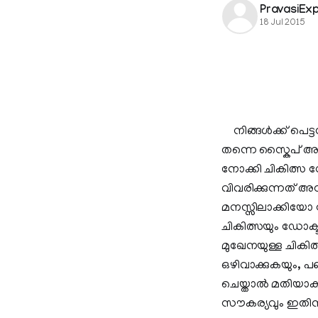
PravasiEx
18 Jul 2015
നിങ്ങള്‍ക്ക് പെ
തന്നെ സ്കൈപ് അല
നോക്കി ചികിത്സ ന
വിവരിക്കുന്നത് അ
മനസ്സിലാക്കിയോ ഡോ
ചികിത്സയും ഡോക്ടറ
മുഖേനയുള്ള ചികിത്സ
ഒഴിവാക്കുകയും, പ
ചെയ്താല്‍ മതിയാകു
സൗകര്യവും ഇതിനുണ