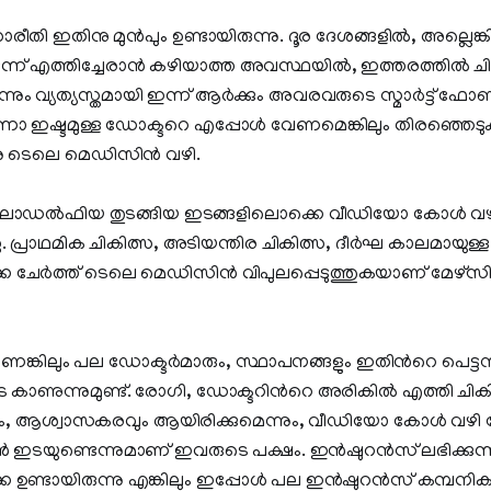
തി ഇതിനു മുന്‍പും ഉണ്ടായിരുന്നു. ദൂര ദേശങ്ങളില്‍, അല്ലെങ്കി
െന്ന് എത്തിച്ചേരാന്‍ കഴിയാത്ത അവസ്ഥയില്‍, ഇത്തരത്തില്‍ ചികിത
നും വ്യത്യസ്തമായി ഇന്ന് ആര്‍ക്കും അവരവരുടെ സ്മാര്‍ട്ട് ഫോ
ിന്നോ ഇഷ്ടമുള്ള ഡോക്ടറെ എപ്പോള്‍ വേണമെങ്കിലും തിരഞ്ഞെടുക
നു ടെലെ മെഡിസിന്‍ വഴി.
ഫിലാഡല്‍ഫിയ തുടങ്ങിയ ഇടങ്ങളിലൊക്കെ വീഡിയോ കോള്‍ വഴ
 പ്രാഥമിക ചികിത്സ, അടിയന്തിര ചികിത്സ, ദീര്‍ഘ കാലമായുള്
ചേര്‍ത്ത് ടെലെ മെഡിസിന്‍ വിപുലപ്പെടുത്തുകയാണ് മേഴ്സി
ലും പല ഡോക്ടര്‍മാരും, സ്ഥാപനങ്ങളും ഇതിന്‍റെ പെട്ടന്നു
കാണുന്നുമുണ്ട്. രോഗി, ഡോക്ടറിന്‍റെ അരികില്‍ എത്തി ചികിത്
വും, ആശ്വാസകരവും ആയിരിക്കുമെന്നും, വീഡിയോ കോള്‍ വഴി
ാന്‍ ഇടയുണ്ടെന്നുമാണ് ഇവരുടെ പക്ഷം. ഇന്‍ഷുറന്‍സ് ലഭിക്കുന
െ ഉണ്ടായിരുന്നു എങ്കിലും ഇപ്പോള്‍ പല ഇന്‍ഷുറന്‍സ് കമ്പനി