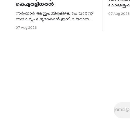
കെ.മുരളീധരൻ
കോളേജുകൾ
സ്ഥാപനങ്
സർക്കാർ ആശുപത്രികളിലെ പേ വാർഡ്
07 Aug 2026
ജില്ലയില
സൗകര്യം ലഭ്യമാകാൻ ഇനി വരുമാന
മേഖലകളിലു
പരിധിയുടെ മാനദണ്ഡമാക്കില്ല.
07 Aug 2026
വരുമാനം പരിഗണിക്കാതെ എല്ലാ
രോഗികൾക്കും പേ വാർഡു