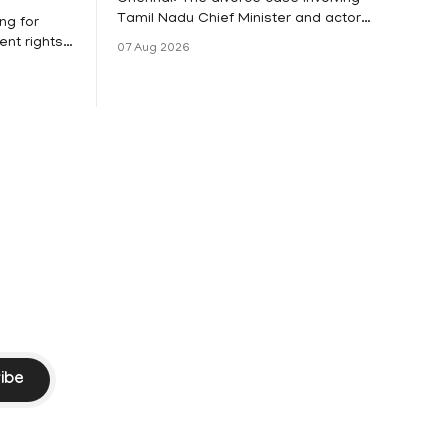
Tamil Nadu Chief Minister and actor
ng for
Vijay and his wife Sangeetha
nt rights,
07 Aug 2026
Sowrnalingam has taken a new turn
irmed that
after Sangeetha Sowrnalingam has
loyed in
taken a new turn after Sangeetha
re eligible
reportedly withdrew the divorce petition
ng
she had filed seeking separation from
he Kerala
Vijay. Following the withdrawal of the
petition,
ike
ibe