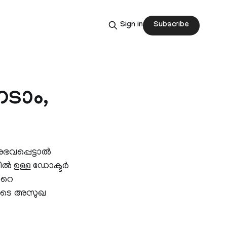
Subscribe
Sign in
േടാം,
പ്പെട്ടാല്‍
‍ ഉള്ള ഡോക്ടര്‍
‍റെ
്ങളുടെ അസുഖ