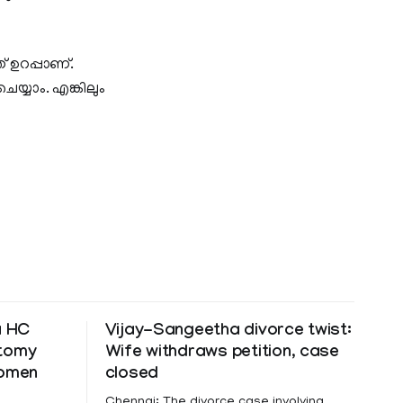
 ഉറപ്പാണ്.
െയ്യാം. എങ്കിലും
a HC
Vijay-Sangeetha divorce twist:
ctomy
Wife withdraws petition, case
women
closed
Chennai: The divorce case involving