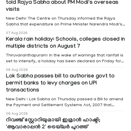
told Rajya Sabha about PM Modi's overseas
visits
New Delhi: The Centre on Thursday informed the Rajya
Sabha that expenditure on Prime Minister Narendra Modi's
foreign visits has crossed ₹74.5 crore in 2026 so far. The
07 Aug 2026
information was provided by Minister of State for External
Kerala rain holiday: Schools, colleges closed in
Affairs Pabitra Margherita in a written reply to questions
multiple districts on August 7
raised
Thiruvananthapuram: In the wake of warnings that rainfall is
set to intensify, a holiday has been declared on Friday for
educational institutions across Pathanamthitta, Alappuzha,
06 Aug 2026
Kottayam, Wayanad and Kasaragod districts. Meanwhile, a
Lok Sabha passes bill to authorise govt to
red alert remains in place on Thursday for Kottayam,
permit banks to levy charges on UPI
Pathanamtitta and Idukki districts. Following a red alert on
transactions
New Delhi : Lok Sabha on Thursday passed a Bill to amend
the Payment and Settlement Systems Act, 2007 that
authorises the government to permit banks and other
06 Aug 2026
service providers to levy charges on payments through
റിവഞ്ച് സ്റ്റോറിയുമായി ഇമ്രാൻ ഹാഷ്മി;
unified payments interface (UPI) and other notified
'ആവാരാപ്പൻ 2' ട്രെയ്‌ലർ പുറത്ത്
electronic payment modes. The amendment passed by the