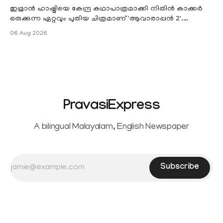
ഇമ്രാൻ ഹാഷ്മിയെ കേന്ദ്ര കഥാപാത്രമാക്കി നിതിൻ കാക്കർ
ഒരുക്കുന്ന ഏറ്റവും പുതിയ ചിത്രമാണ് 'ആവാരാപ്പൻ 2'.
ഐഎംഡിബി പട്ടിക
06 Aug 2026
PravasiExpress
A bilingual Malayalam, English Newspaper
Subscribe