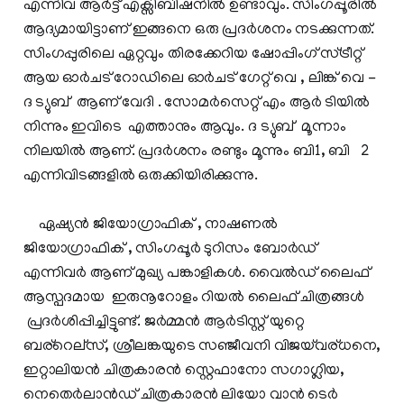
എന്നിവ ആര്‍ട്ട്‌ എക്സിബിഷനില്‍ ഉണ്ടാവും. സിംഗപ്പൂരില്‍
ആദ്യമായിട്ടാണ് ഇങ്ങനെ ഒരു പ്രദര്‍ശനം നടക്കുന്നത്.
സിംഗപ്പുരിലെ ഏറ്റവും തിരക്കേറിയ ഷോപ്പിംഗ്‌ സ്ട്രീറ്റ്
ആയ ഓര്‍ചട് റോഡിലെ ഓര്‍ചട് ഗേറ്റ് വെ , ലിങ്ക് വെ -
ദ ട്യുബ് ആണ് വേദി . സോമര്‍സെറ്റ്‌ എം ആര്‍ ടിയില്‍
നിന്നും ഇവിടെ എത്താനും ആവും. ദ ട്യുബ് മൂന്നാം
നിലയില്‍ ആണ്. പ്രദര്‍ശനം രണ്ടും മൂന്നും ബി1, ബി 2
എന്നിവിടങ്ങളില്‍ ഒരുക്കിയിരിക്കുന്നു.
ഏഷ്യന്‍ ജിയോഗ്രാഫിക് , നാഷണല്‍
ജിയോഗ്രാഫിക് , സിംഗപ്പൂര്‍ ടുറിസം ബോര്‍ഡ്‌
എന്നിവര്‍ ആണ് മുഖ്യ പങ്കാളികള്‍. വൈല്‍ഡ്‌ ലൈഫ്
ആസ്പദമായ ഇരുനൂറോളം റിയല്‍ ലൈഫ് ചിത്രങ്ങള്‍
പ്രദര്‍ശിപ്പിച്ചിട്ടുണ്ട്. ജര്‍മ്മന്‍ ആര്‍ടിസ്റ്റ് യുറ്റെ
ബര്റെല്സ്, ശ്രീലങ്കയുടെ സഞ്ജീവനി വിജയ്‌വര്ധനെ,
ഇറ്റാലിയന്‍ ചിത്രകാരന്‍ സ്റ്റെഫാനോ സഗാഗ്ലിയ,
നെതെര്‍ലാന്‍ഡ്‌ ചിത്രകാരന്‍ ലിയോ വാന്‍ ടെര്‍